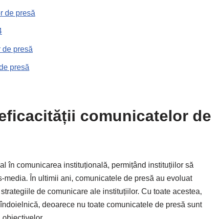
or de presă
4
r de presă
 de presă
eficacității comunicatelor de
 în comunicarea instituțională, permițând instituțiilor să
s-media. În ultimii ani, comunicatele de presă au evoluat
trategiile de comunicare ale instituțiilor. Cu toate acestea,
 îndoielnică, deoarece nu toate comunicatele de presă sunt
 obiectivelor.