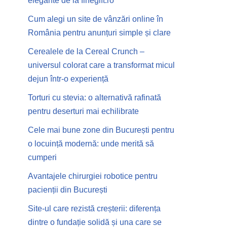
elegante de la finegift.ro
Cum alegi un site de vânzări online în
România pentru anunțuri simple și clare
Cerealele de la Cereal Crunch –
universul colorat care a transformat micul
dejun într-o experiență
Torturi cu stevia: o alternativă rafinată
pentru deserturi mai echilibrate
Cele mai bune zone din București pentru
o locuință modernă: unde merită să
cumperi
Avantajele chirurgiei robotice pentru
pacienții din București
Site-ul care rezistă creșterii: diferența
dintre o fundație solidă și una care se