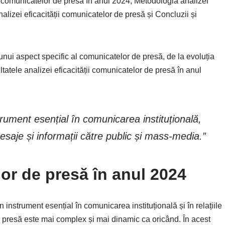
ul comunicatelor de presă în anul 2024, Metodologia analizei
alizei eficacității comunicatelor de presă și Concluzii și
unui aspect specific al comunicatelor de presă, de la evoluția
ltatele analizei eficacității comunicatelor de presă în anul
ument esențial în comunicarea instituțională,
mesaje și informații către public și mass-media.”
or de presă în anul 2024
 instrument esențial în comunicarea instituțională și în relațiile
e presă este mai complex și mai dinamic ca oricând. În acest