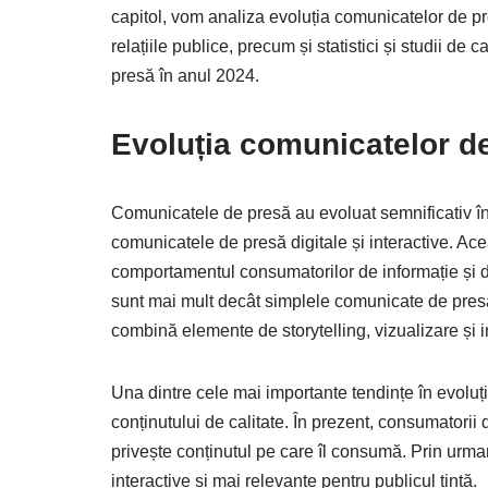
capitol, vom analiza evoluția comunicatelor de pres
relațiile publice, precum și statistici și studii d
presă în anul 2024.
Evoluția comunicatelor de 
Comunicatele de presă au evoluat semnificativ în 
comunicatele de presă digitale și interactive. Ace
comportamentul consumatorilor de informație și d
sunt mai mult decât simplele comunicate de presă 
combină elemente de storytelling, vizualizare și i
Una dintre cele mai importante tendințe în evoluț
conținutului de calitate. În prezent, consumatorii 
privește conținutul pe care îl consumă. Prin urma
interactive și mai relevante pentru publicul țintă.