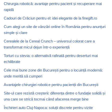
Chirurgia robotică: avantaje pentru pacient și recuperare mai
rapidă
Cadouri de Crăciun pentru el: idei elegante de la finegift.ro
Cum alegi un site de vânzări online în România pentru anunțuri
simple și clare
Cerealele de la Cereal Crunch – universul colorat care a
transformat micul dejun într-o experiență
Torturi cu stevia: o alternativă rafinată pentru deserturi mai
echilibrate
Cele mai bune zone din București pentru o locuință modernă:
unde merită să cumperi
Avantajele chirurgiei robotice pentru pacienții din București
Site-ul care rezistă creșterii: diferența dintre o fundație solidă și
una care se strică tocmai când afacerea merge bine
Închirieri auto Cluj-Napoca: soluții discrete pentru vizite