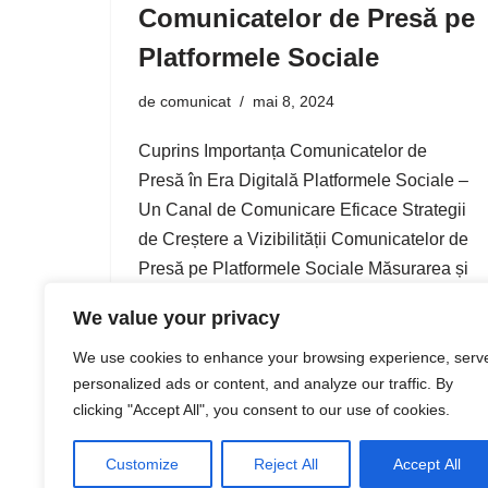
Comunicatelor de Presă pe
Platformele Sociale
de
comunicat
mai 8, 2024
Cuprins Importanța Comunicatelor de
Presă în Era Digitală Platformele Sociale –
Un Canal de Comunicare Eficace Strategii
de Creștere a Vizibilității Comunicatelor de
Presă pe Platformele Sociale Măsurarea și
Optimizarea Eficacității Comunicatelor de
We value your privacy
Presă pe…
We use cookies to enhance your browsing experience, serv
personalized ads or content, and analyze our traffic. By
clicking "Accept All", you consent to our use of cookies.
Customize
Reject All
Accept All
1
2
3
…
18
Următor »