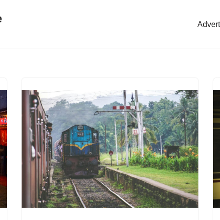
e
Advert