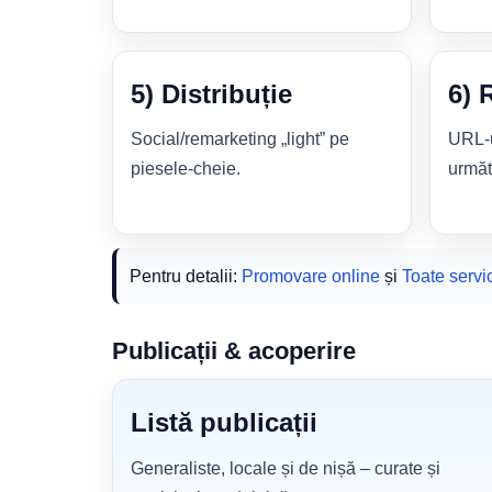
5) Distribuție
6) 
Social/remarketing „light” pe
URL-ur
piesele-cheie.
următ
Pentru detalii:
Promovare online
și
Toate servic
Publicații & acoperire
Listă publicații
Generaliste, locale și de nișă – curate și