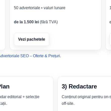
50 advertoriale • valuri lunare
de la 1.500 lei
(fără TVA)
Vezi pachetele
dvertoriale SEO – Oferte & Prețuri
.
Plan
3) Redactare
dar editorial + selecție
Conținut original pentru on-s
ații.
off-site.