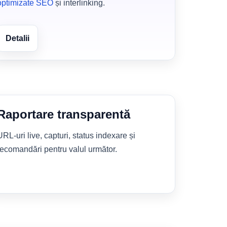
optimizate SEO
și interlinking.
Detalii
Raportare transparentă
URL-uri live, capturi, status indexare și
recomandări pentru valul următor.