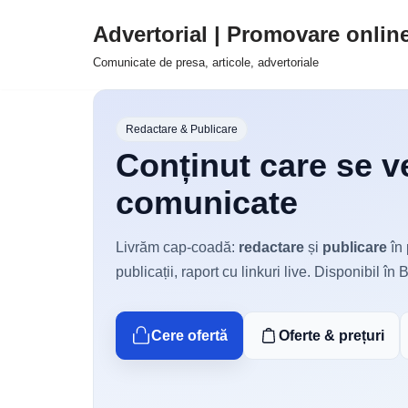
Advertorial | Promovare onlin
Sari
Comunicate de presa, articole, advertoriale
la
conținut
Redactare & Publicare
Conținut care se ve
comunicate
Livrăm cap-coadă:
redactare
și
publicare
în 
publicații, raport cu linkuri live. Disponibil în B
Cere ofertă
Oferte & prețuri