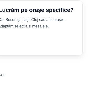
Lucrăm pe orașe specifice?
Da. București, Iași, Cluj sau alte orașe –
adaptăm selecția și mesajele.
-ul.