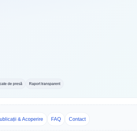
ate de presă
Raport transparent
ublicații & Acoperire
FAQ
Contact