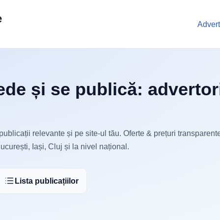
e
Advert
de și se publică: advertor
publicații relevante și pe site-ul tău. Oferte & prețuri transparente
ucurești, Iași, Cluj și la nivel național.
Lista publicațiilor