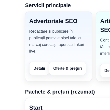
Servicii principale
Advertoriale SEO
Art
SE
Redactare și publicare în
publicații potrivite nișei tale, cu
Conțin
marcaj corect și raport cu linkuri
tău: 
live.
inter
Detalii
Oferte & prețuri
Det
Pachete & prețuri (rezumat)
Start