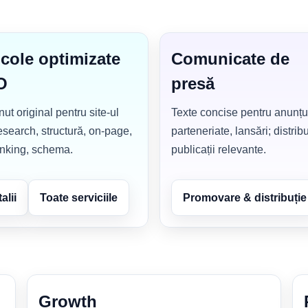
icole optimizate
Comunicate de
O
presă
ut original pentru site-ul
Texte concise pentru anunțur
research, structură, on-page,
parteneriate, lansări; distribu
linking, schema.
publicații relevante.
alii
Toate serviciile
Promovare & distribuție
Growth