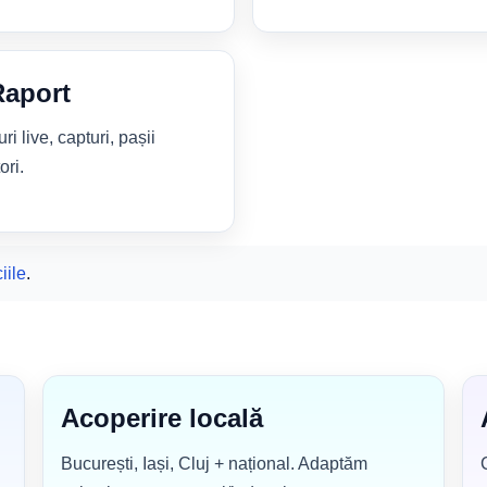
Raport
i live, capturi, pașii
ori.
iile
.
Acoperire locală
București, Iași, Cluj + național. Adaptăm