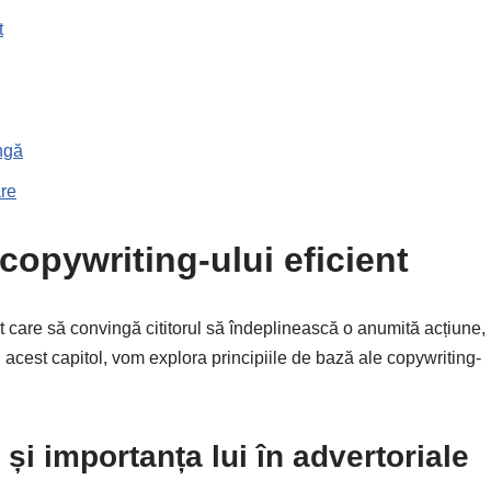
t
ngă
are
 copywriting-ului eficient
t care să convingă cititorul să îndeplinească o anumită acțiune,
 acest capitol, vom explora principiile de bază ale copywriting-
 și importanța lui în advertoriale