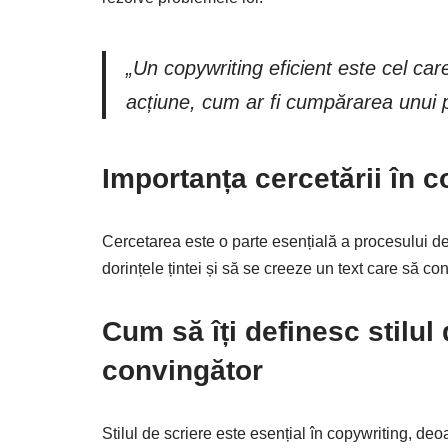
„Un copywriting eficient este cel car
acțiune, cum ar fi cumpărarea unui 
Importanța cercetării în c
Cercetarea este o parte esențială a procesului d
dorințele țintei și să se creeze un text care să co
Cum să îți definesc stilul 
convingător
Stilul de scriere este esențial în copywriting, de