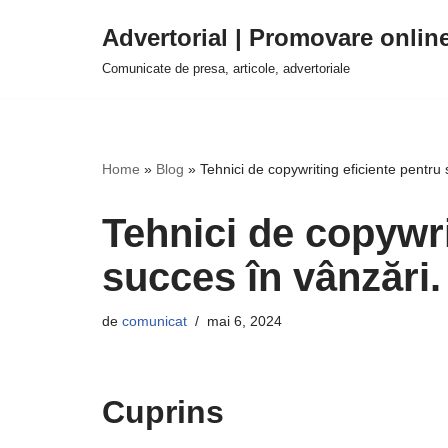
Advertorial | Promovare onlin
Sari
Comunicate de presa, articole, advertoriale
la
conținut
Home
»
Blog
»
Tehnici de copywriting eficiente pentru 
Tehnici de copywri
succes în vânzări.
de
comunicat
mai 6, 2024
Cuprins