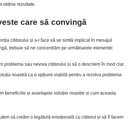
 obține rezultate.
veste care să convingă
ia cititorului și a-l face să se simtă implicat în mesajul
ingă, trebuie să ne concentrăm pe următoarele elemente:
ăm problema sau nevoia cititorului și să o descriem în mod clar.
oluția noastră ca o opțiune viabilă pentru a rezolva problema
m beneficiile și avantajele soluției noastre și cum aceasta
utem să creăm o legătură emoțională cu cititorul și să îl facem