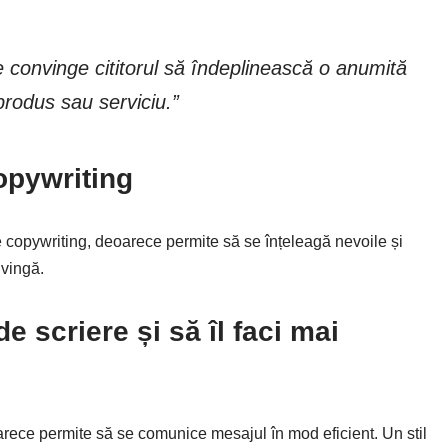
e convinge cititorul să îndeplinească o anumită
produs sau serviciu.”
opywriting
e copywriting, deoarece permite să se înțeleagă nevoile și
nvingă.
de scriere și să îl faci mai
oarece permite să se comunice mesajul în mod eficient. Un stil