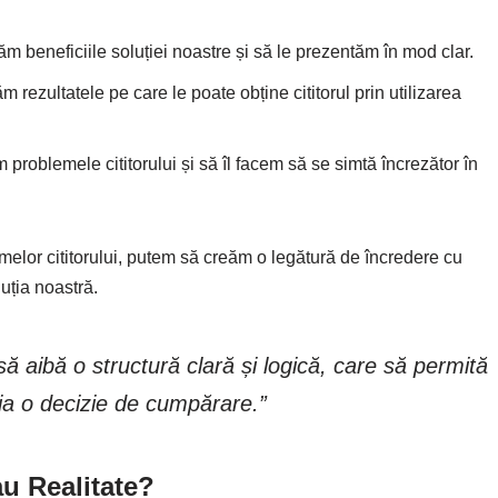
căm beneficiile soluției noastre și să le prezentăm în mod clar.
m rezultatele pe care le poate obține cititorul prin utilizarea
 problemele cititorului și să îl facem să se simtă încrezător în
emelor cititorului, putem să creăm o legătură de încredere cu
luția noastră.
să aibă o structură clară și logică, care să permită
ă ia o decizie de cumpărare.”
au Realitate?