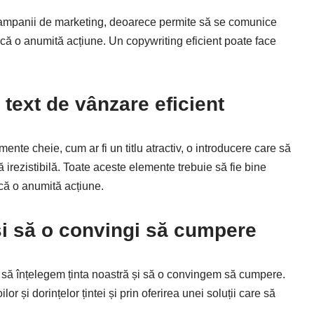
 campanii de marketing, deoarece permite să se comunice
scă o anumită acțiune. Un copywriting eficient poate face
 text de vânzare eficient
ente cheie, cum ar fi un titlu atractiv, o introducere care să
tă irezistibilă. Toate aceste elemente trebuie să fie bine
scă o anumită acțiune.
 și să o convingi să cumpere
ie să înțelegem ținta noastră și să o convingem să cumpere.
or și dorințelor țintei și prin oferirea unei soluții care să