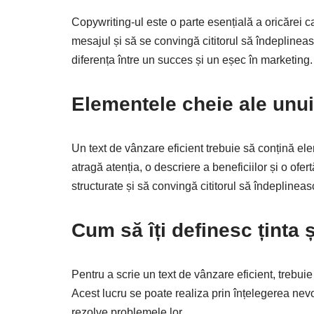
Copywriting-ul este o parte esențială a oricărei
mesajul și să se convingă cititorul să îndeplinea
diferența între un succes și un eșec în marketing.
Elementele cheie ale unui
Un text de vânzare eficient trebuie să conțină elem
atragă atenția, o descriere a beneficiilor și o ofer
structurate și să convingă cititorul să îndeplinea
Cum să îți definesc ținta
Pentru a scrie un text de vânzare eficient, trebu
Acest lucru se poate realiza prin înțelegerea nevoil
rezolve problemele lor.