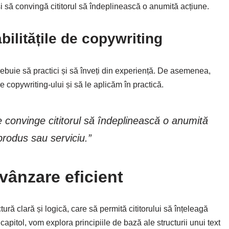
 și să convingă cititorul să îndeplinească o anumită acțiune.
bilitățile de copywriting
 trebuie să practici și să înveți din experiență. De asemenea,
e copywriting-ului și să le aplicăm în practică.
e convinge cititorul să îndeplinească o anumită
produs sau serviciu.”
 vânzare eficient
tură clară și logică, care să permită cititorului să înțeleagă
apitol, vom explora principiile de bază ale structurii unui text