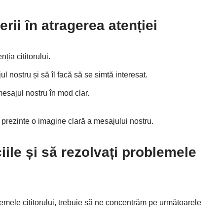
cerii în atragerea atenției
nția cititorului.
ul nostru și să îl facă să se simtă interesat.
mesajul nostru în mod clar.
să prezinte o imagine clară a mesajului nostru.
ile și să rezolvați problemele
lemele cititorului, trebuie să ne concentrăm pe următoarele