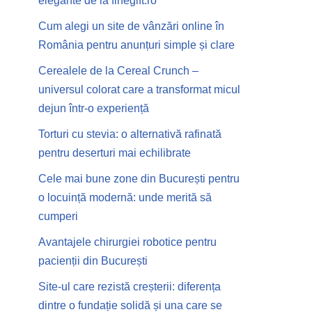
elegante de la finegift.ro
Cum alegi un site de vânzări online în
România pentru anunțuri simple și clare
Cerealele de la Cereal Crunch –
universul colorat care a transformat micul
dejun într-o experiență
Torturi cu stevia: o alternativă rafinată
pentru deserturi mai echilibrate
Cele mai bune zone din București pentru
o locuință modernă: unde merită să
cumperi
Avantajele chirurgiei robotice pentru
pacienții din București
Site-ul care rezistă creșterii: diferența
dintre o fundație solidă și una care se