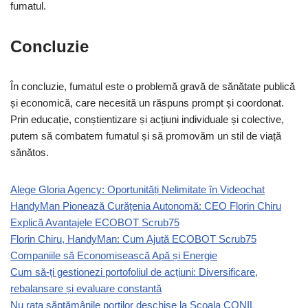
fumatul.
Concluzie
În concluzie, fumatul este o problemă gravă de sănătate publică
și economică, care necesită un răspuns prompt și coordonat.
Prin educație, conștientizare și acțiuni individuale și colective,
putem să combatem fumatul și să promovăm un stil de viață
sănătos.
Alege Gloria Agency: Oportunități Nelimitate în Videochat
HandyMan Pionează Curățenia Autonomă: CEO Florin Chiru
Explică Avantajele ECOBOT Scrub75
Florin Chiru, HandyMan: Cum Ajută ECOBOT Scrub75
Companiile să Economisească Apă și Energie
Cum să-ți gestionezi portofoliul de acțiuni: Diversificare,
rebalansare și evaluare constantă
Nu rata săptămânile porților deschise la Școala CONIL