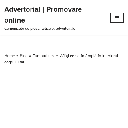
Advertorial | Promovare
Sari
online
la
conținut
Comunicate de presa, articole, advertoriale
Home
»
Blog
»
Fumatul ucide: Aflăți ce se întâmplă în interiorul
corpului tău!