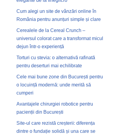
elegante de la finegift.ro
Cum alegi un site de vânzări online în
România pentru anunțuri simple și clare
Cerealele de la Cereal Crunch –
universul colorat care a transformat micul
dejun într-o experiență
Torturi cu stevia: o alternativă rafinată
pentru deserturi mai echilibrate
Cele mai bune zone din București pentru
o locuință modernă: unde merită să
cumperi
Avantajele chirurgiei robotice pentru
pacienții din București
Site-ul care rezistă creșterii: diferența
dintre o fundație solidă și una care se