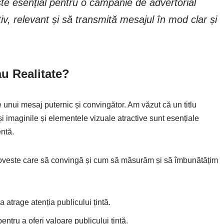
te esențial pentru o campanie de advertorial
tiv, relevant și să transmită mesajul în mod clar și
au Realitate?
 unui mesaj puternic și convingător. Am văzut că un titlu
 și imaginile și elementele vizuale atractive sunt esențiale
entă.
poveste care să convingă și cum să măsurăm și să îmbunătățim
a atrage atenția publicului țintă.
entru a oferi valoare publicului țintă.