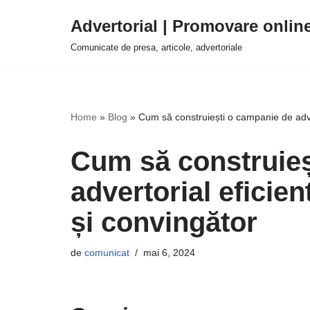
Advertorial | Promovare onlin
Sari
Comunicate de presa, articole, advertoriale
la
conținut
Home
»
Blog
»
Cum să construiești o campanie de adve
Cum să construieș
advertorial eficie
și convingător
de
comunicat
mai 6, 2024