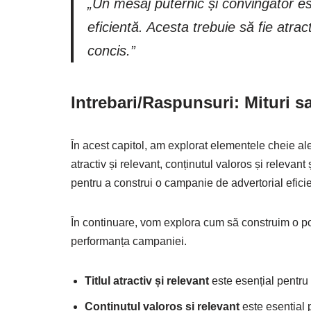
„Un mesaj puternic și convingător es
eficientă. Acesta trebuie să fie atrac
concis.”
Intrebari/Raspunsuri: Mituri s
În acest capitol, am explorat elementele cheie ale
atractiv și relevant, conținutul valoros și relevant
pentru a construi o campanie de advertorial efici
În continuare, vom explora cum să construim o 
performanța campaniei.
Titlul atractiv și relevant
este esențial pentru 
Conținutul valoros și relevant
este esențial p