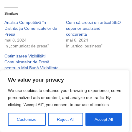
Similare
Analiza Competitivă în
Cum să creezi un articol SEO
Distribuția Comunicatelor de
superior analizând
Presă
concurența
mai 8, 2024
mai 6, 2024
În „comunicat de presa”
În „articol business”
Optimizarea Vizibilității
Comunicatelor de Presă
pentru o Mai Bună Vizibilitate
Online
We value your privacy
mai 8, 2024
În „comunicat de presa”
We use cookies to enhance your browsing experience, serve
personalized ads or content, and analyze our traffic. By
clicking "Accept All", you consent to our use of cookies.
Customize
Reject All
Accept All