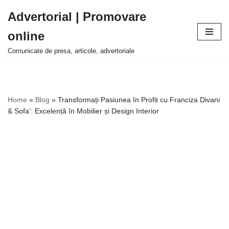
Advertorial | Promovare
Sari
online
la
conținut
Comunicate de presa, articole, advertoriale
Home
»
Blog
»
Transformați Pasiunea în Profit cu Franciza Divani
& Sofa’: Excelență în Mobilier și Design Interior