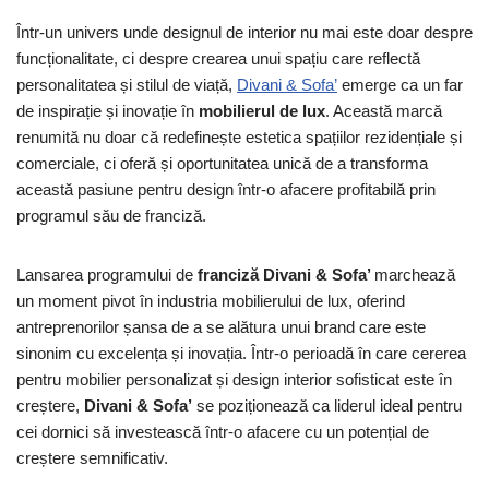
Într-un univers unde designul de interior nu mai este doar despre
funcționalitate, ci despre crearea unui spațiu care reflectă
personalitatea și stilul de viață,
Divani & Sofa’
emerge ca un far
de inspirație și inovație în
mobilierul de lux
. Această marcă
renumită nu doar că redefinește estetica spațiilor rezidențiale și
comerciale, ci oferă și oportunitatea unică de a transforma
această pasiune pentru design într-o afacere profitabilă prin
programul său de franciză.
Lansarea programului de
franciză Divani & Sofa’
marchează
un moment pivot în industria mobilierului de lux, oferind
antreprenorilor șansa de a se alătura unui brand care este
sinonim cu excelența și inovația. Într-o perioadă în care cererea
pentru mobilier personalizat și design interior sofisticat este în
creștere,
Divani & Sofa’
se poziționează ca liderul ideal pentru
cei dornici să investească într-o afacere cu un potențial de
creștere semnificativ.