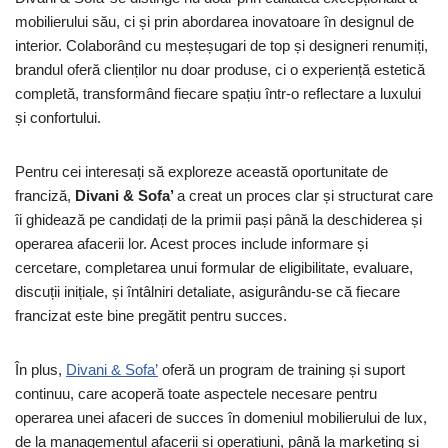
mobilierului său, ci și prin abordarea inovatoare în designul de
interior. Colaborând cu meșteșugari de top și designeri renumiți,
brandul oferă clienților nu doar produse, ci o experiență estetică
completă, transformând fiecare spațiu într-o reflectare a luxului
și confortului.
Pentru cei interesați să exploreze această oportunitate de
franciză,
Divani & Sofa’
a creat un proces clar și structurat care
îi ghidează pe candidați de la primii pași până la deschiderea și
operarea afacerii lor. Acest proces include informare și
cercetare, completarea unui formular de eligibilitate, evaluare,
discuții inițiale, și întâlniri detaliate, asigurându-se că fiecare
francizat este bine pregătit pentru succes.
În plus,
Divani & Sofa’
oferă un program de training și suport
continuu, care acoperă toate aspectele necesare pentru
operarea unei afaceri de succes în domeniul mobilierului de lux,
de la managementul afacerii și operațiuni, până la marketing și