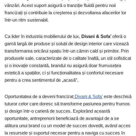
vânzări. Acest suport asigură o tranziție fluidă pentru noii
francizați și contribuie la creșterea și dezvoltarea afacerilor lor
într-un ritm sustenabil.
Ca lider în industria mobilierului de lux,
Divani & Sofa’
oferă o
gamă largă de produse și soluții de design interior care vizează
transformarea oricărui spațiu într-un cămin cald și primitor. Prin
produsele sale, caracterizate de o calitate înaltă, un stil sofisticat
și o inovație constantă, brandul nu asigură doar frumusețea
estetică a spațiilor, ci și funcționalitatea și confortul necesare
pentru a crea sentimentul de „acasă”.
Oportunitatea de a deveni francizat
Divani & Sofa’
este deschisă
tuturor celor care doresc să transforme pasiunea pentru frumos
și design într-o carieră de succes. Explorând această
oportunitate, antreprenorii beneficiază de avantajul de a se
alătura unui brand cu un model de succes dovedit, având acces
la resursele și suportul necesar pentru a naviga cu succes în