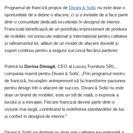
Programul de franciză propus de
Divani & Sofa’
nu este doar o
oportunitate de a deține o afacere, ci și o invitatie de a face parte
dintr-o comunitate dedicată excelenței în designul de interior.
Francizații beneficiază de un portofoliu impresionant de produse
de mobilier, recunoscute național și internațional pentru calitatea
și rafinamentul lor, alături de un model de afacere dovedit și
suport continuu pentru a asigura succesul fiecărui partener.
Potrivit lui
Dorina Dimagli
, CEO al Luxury Furniture SRL,
compania mamă pentru Divani & Sofa’, „Prin programul nostru
de franciză, încurajăm antreprenorii să își transforme pasiunea
pentru design într-o afacere de succes. Divani & Sofa’ nu este
doar un brand de mobilier, este un stil de viață, o expresie a
luxului și a inovației. Fiecare francizat devine parte dintr-o
viziune mai largă, contribuind la redefinirea standardelor de lux
și confort în designul de interior.”
Divani & Sofa’ se distinge nu doar prin calitatea excepțională a