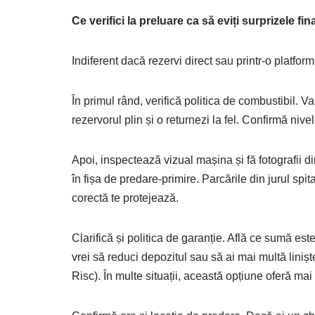
Ce verifici la preluare ca să eviți surprizele fi
Indiferent dacă rezervi direct sau printr-o platfo
În primul rând, verifică politica de combustibil. 
rezervorul plin și o returnezi la fel. Confirmă nive
Apoi, inspectează vizual mașina și fă fotografii d
în fișa de predare-primire. Parcările din jurul spi
corectă te protejează.
Clarifică și politica de garanție. Află ce sumă est
vrei să reduci depozitul sau să ai mai multă liniș
Risc). În multe situații, această opțiune oferă ma