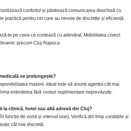
, prioritizează confortul și păstrează comunicarea deschisă cu
ție practică pentru cei care au nevoie de discreție și eficiență.
rează-te pe ceea ce contează cu adevărat. Mobilitatea corect
aș dinamic precum Cluj-Napoca.
 medicală se prelungește?
sponibilitatea mașinii. Ideal este să anunți agenția cât mai
irma extinderea fără costuri suplimentare neprevăzute.
 la clinică, hotel sau altă adresă din Cluj?
 funcție de zonă și interval orar). Verifică din timp condițiile și
uție cât mai discretă.