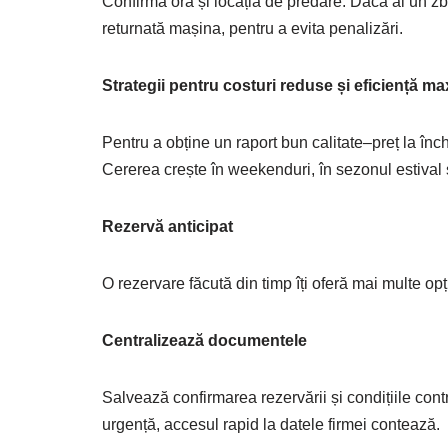
Confirmă ora și locația de predare. Dacă ai un zbo
returnată mașina, pentru a evita penalizări.
Strategii pentru costuri reduse și eficiență m
Pentru a obține un raport bun calitate–preț la înch
Cererea crește în weekenduri, în sezonul estival 
Rezervă anticipat
O rezervare făcută din timp îți oferă mai multe opț
Centralizează documentele
Salvează confirmarea rezervării și condițiile contra
urgență, accesul rapid la datele firmei contează.