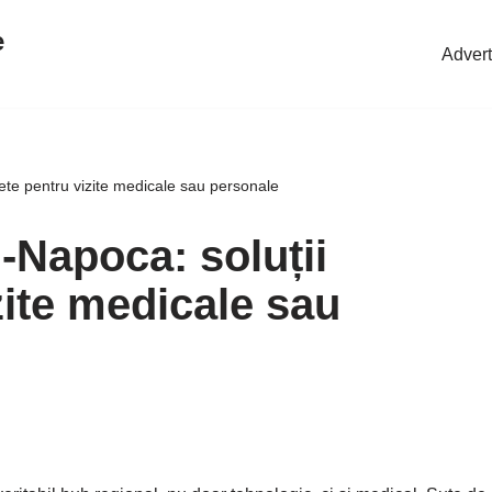
e
Advert
crete pentru vizite medicale sau personale
j-Napoca: soluții
zite medicale sau