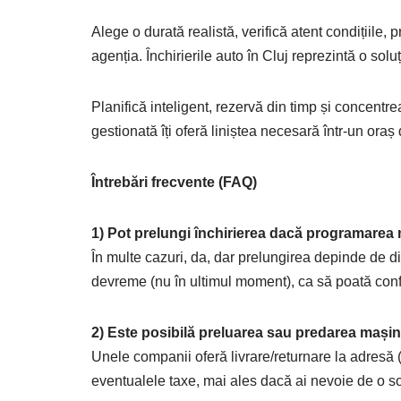
Alege o durată realistă, verifică atent condițiile
agenția. Închirierile auto în Cluj reprezintă o solu
Planifică inteligent, rezervă din timp și concent
gestionată îți oferă liniștea necesară într-un or
Întrebări frecvente (FAQ)
1) Pot prelungi închirierea dacă programarea
În multe cazuri, da, dar prelungirea depinde de di
devreme (nu în ultimul moment), ca să poată conf
2) Este posibilă preluarea sau predarea mașinii
Unele companii oferă livrare/returnare la adresă (în
eventualele taxe, mai ales dacă ai nevoie de o sol