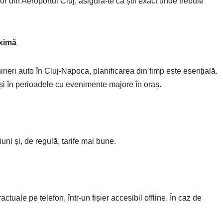
r din Aeroportul Cluj, asigură-te că știi exact unde trebuie
aximă
irieri auto în Cluj-Napoca, planificarea din timp este esențială.
și în perioadele cu evenimente majore în oraș.
iuni și, de regulă, tarife mai bune.
ctuale pe telefon, într-un fișier accesibil offline. În caz de