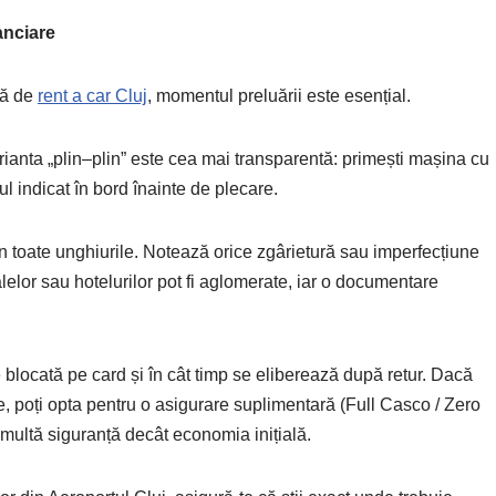
nanciare
rmă de
rent a car Cluj
, momentul preluării este esențial.
Varianta „plin–plin” este cea mai transparentă: primești mașina cu
lul indicat în bord înainte de plecare.
in toate unghiurile. Notează orice zgârietură sau imperfecțiune
talelor sau hotelurilor pot fi aglomerate, iar o documentare
e blocată pe card și în cât timp se eliberează după retur. Dacă
te, poți opta pentru o asigurare suplimentară (Full Casco / Zero
i multă siguranță decât economia inițială.