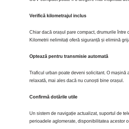
Verifică kilometrajul inclus
Chiar dacă orașul pare compact, drumurile între cl
Kilometrii nelimitați oferă siguranță și elimină gri
Optează pentru transmisie automată
Traficul urban poate deveni solicitant. O mașină
relaxată, mai ales dacă nu cunoști bine orașul.
Confirmă dotările utile
Un sistem de navigație actualizat, suportul de tele
perioadele aglomerate, disponibilitatea acestor opț