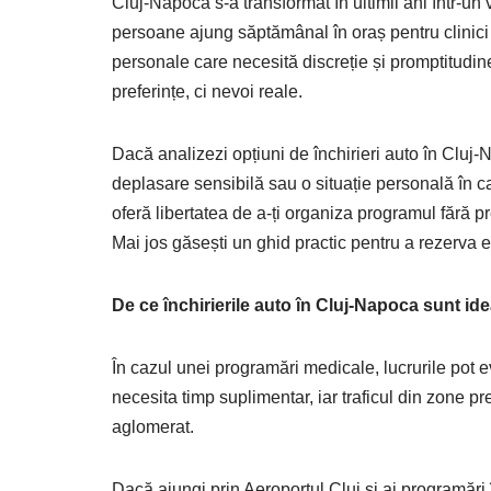
Cluj-Napoca s-a transformat în ultimii ani într-un 
persoane ajung săptămânal în oraș pentru clinici p
personale care necesită discreție și promptitudine
preferințe, ci nevoi reale.
Dacă analizezi opțiuni de închirieri auto în Cluj-
deplasare sensibilă sau o situație personală în car
oferă libertatea de a-ți organiza programul fără pr
Mai jos găsești un ghid practic pentru a rezerva efi
De ce închirierile auto în Cluj-Napoca sunt ide
În cazul unei programări medicale, lucrurile pot ev
necesita timp suplimentar, iar traficul din zone p
aglomerat.
Dacă ajungi prin Aeroportul Cluj și ai programări î