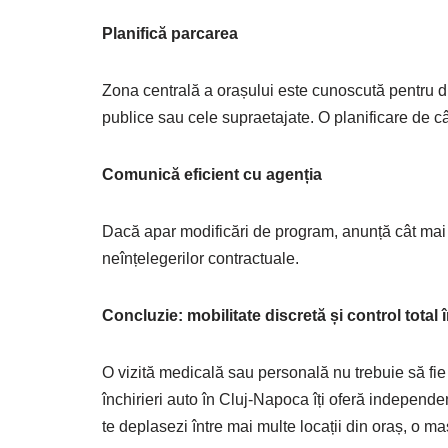
Planifică parcarea
Zona centrală a orașului este cunoscută pentru dif
publice sau cele supraetajate. O planificare de c
Comunică eficient cu agenția
Dacă apar modificări de program, anunță cât mai
neînțelegerilor contractuale.
Concluzie: mobilitate discretă și control total
O vizită medicală sau personală nu trebuie să fie 
închirieri auto în Cluj-Napoca îți oferă independenț
te deplasezi între mai multe locații din oraș, o maș