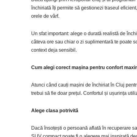
închiriată îți permite să gestionezi traseul eficien
orele de vârf.
Un sfat important: alege o durată realistă de închi
câteva ore sau chiar o zi suplimentară te poate scu
context deja sensibil.
Cum alegi corect mașina pentru confort maxi
Atunci când cauți mașini de închiriat în Cluj pentr
trebui să fie doar prețul. Confortul și ușurința utili
Alege clasa potrivită
Dacă însoțești o persoană aflată în recuperare sa
SUV compact poate fi o alegere mai inspirată dec