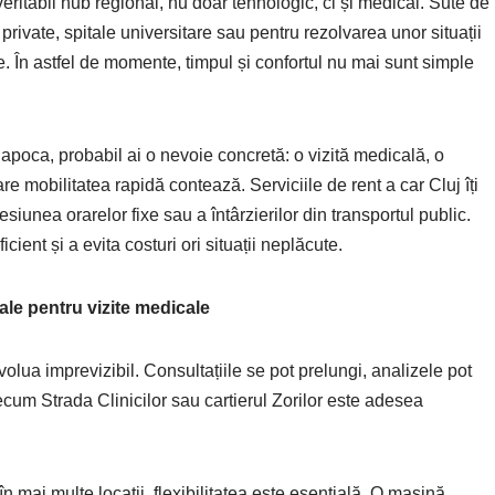
veritabil hub regional, nu doar tehnologic, ci și medical. Sute de
rivate, spitale universitare sau pentru rezolvarea unor situații
. În astfel de momente, timpul și confortul nu mai sunt simple
Napoca, probabil ai o nevoie concretă: o vizită medicală, o
e mobilitatea rapidă contează. Serviciile de rent a car Cluj îți
esiunea orarelor fixe sau a întârzierilor din transportul public.
cient și a evita costuri ori situații neplăcute.
ale pentru vizite medicale
olua imprevizibil. Consultațiile se pot prelungi, analizele pot
recum Strada Clinicilor sau cartierul Zorilor este adesea
n mai multe locații, flexibilitatea este esențială. O mașină