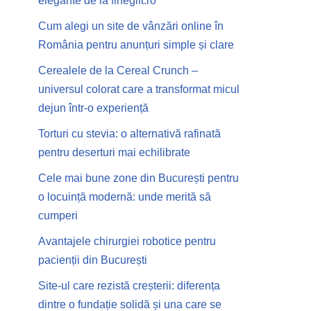
elegante de la finegift.ro
Cum alegi un site de vânzări online în
România pentru anunțuri simple și clare
Cerealele de la Cereal Crunch –
universul colorat care a transformat micul
dejun într-o experiență
Torturi cu stevia: o alternativă rafinată
pentru deserturi mai echilibrate
Cele mai bune zone din București pentru
o locuință modernă: unde merită să
cumperi
Avantajele chirurgiei robotice pentru
pacienții din București
Site-ul care rezistă creșterii: diferența
dintre o fundație solidă și una care se