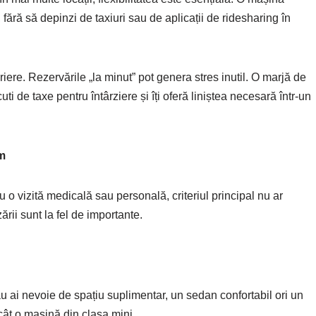
t, fără să depinzi de taxiuri sau de aplicații de ridesharing în
riere. Rezervările „la minut” pot genera stres inutil. O marjă de
ti de taxe pentru întârziere și îți oferă liniștea necesară într-un
m
u o vizită medicală sau personală, criteriul principal nu ar
zării sunt la fel de importante.
u ai nevoie de spațiu suplimentar, un sedan confortabil ori un
ât o mașină din clasa mini.