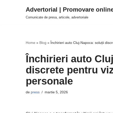
Advertorial | Promovare onlin
Sari
Comunicate de presa, articole, advertoriale
la
conținut
Home
»
Blog
»
Închirieri auto Cluj-Napoca: soluții dis
Închirieri auto Clu
discrete pentru vi
personale
de
press
martie 5, 2026