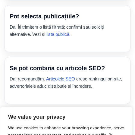
Pot selecta publicațiile?
Da. Îți trimitem o listă filtrată; confirmi sau soliciți
alternative. Vezi și
lista publică
.
Se pot combina cu articole SEO?
Da, recomandăm.
Articolele SEO
cresc rankingul on-site,
advertorialele aduc distribuție și încredere.
6. Cere ofertă
We value your privacy
Spune-ne nișa, obiectivul și volumul (ex: 20/50/100+
We use cookies to enhance your browsing experience, serve
advertoriale). Îți răspundem cu planul de publicare și calendarul.