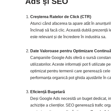
Ads și SEO
Creșterea Ratelor de Click (CTR)
Atunci când afacerea ta apare atât în anunțurile 
înclinați să facă clic. Această dublă prezență
este relevant și de încredere în industria sa.
Date Valoroase pentru Optimizare Continu
Campaniile Google Ads oferă o sursă constant
utilizatorilor. Aceste informații pot fi utilizat
optimizat pentru termenii care generează cele m
performanța organică pot ghida ajustările în ca
Eficiență Bugetară
Deși Google Ads necesită un buget dedicat, in
achiziție a clienților. SEO generează trafic orga