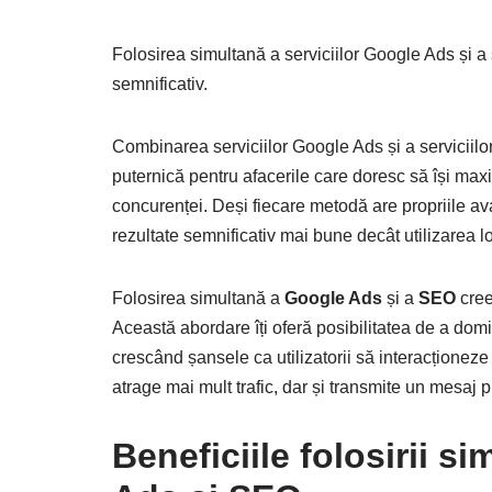
Folosirea simultană a serviciilor Google Ads și a
semnificativ.
Combinarea serviciilor Google Ads și a serviciilo
puternică pentru afacerile care doresc să își maxim
concurenței. Deși fiecare metodă are propriile avan
rezultate semnificativ mai bune decât utilizarea l
Folosirea simultană a
Google Ads
și a
SEO
cree
Această abordare îți oferă posibilitatea de a do
crescând șansele ca utilizatorii să interacționeze
atrage mai mult trafic, dar și transmite un mesaj p
Beneficiile folosirii s