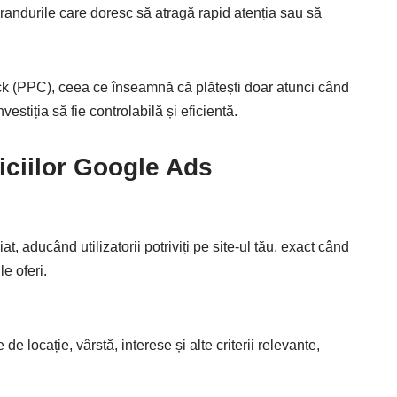
brandurile care doresc să atragă rapid atenția sau să
k (PPC), ceea ce înseamnă că plătești doar atunci când
estiția să fie controlabilă și eficientă.
viciilor Google Ads
 aducând utilizatorii potriviți pe site-ul tău, exact când
e oferi.
de locație, vârstă, interese și alte criterii relevante,