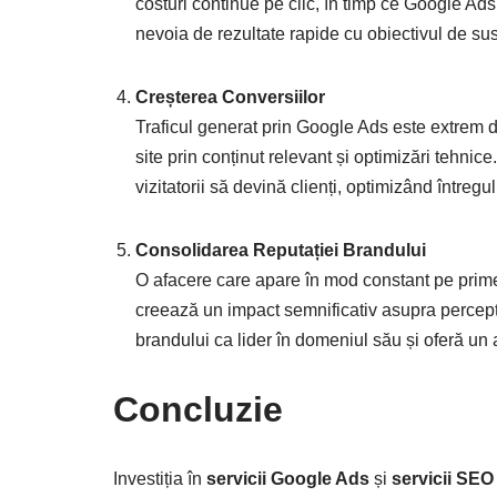
costuri continue pe clic, în timp ce Google Ad
nevoia de rezultate rapide cu obiectivul de sus
Creșterea Conversiilor
Traficul generat prin Google Ads este extrem d
site prin conținut relevant și optimizări tehnic
vizitatorii să devină clienți, optimizând întreg
Consolidarea Reputației Brandului
O afacere care apare în mod constant pe primele 
creează un impact semnificativ asupra percepți
brandului ca lider în domeniul său și oferă un 
Concluzie
Investiția în
servicii Google Ads
și
servicii SEO