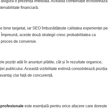
s asigură o prezență imediată. Această combinație echilibrează
tenabilitate financiară.
e bine targetat, iar SEO îmbunătățește calitatea experienței pe
e. Împreună, aceste două strategii cresc probabilitatea ca
ul proces de conversie.
poziții atât în anunțuri plătite, cât și în rezultate organice,
ei publicului. Această vizibilitate extinsă consolidează poziția
avantaj clar față de concurență.
 profesionale
este esențială pentru orice afacere care dorește