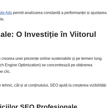
gle Ads
permit analizarea constantă a performanței și ajustarea
le.
le: O Investiție în Viitorul
u crearea unei prezențe online sustenabile și pe termen lung.
rch Engine Optimization) se concentrează pe obținerea
e clic.
tehnic, cât și al conținutului, SEO ajută la creșterea vizibilității
viciilor SEO Profesionale