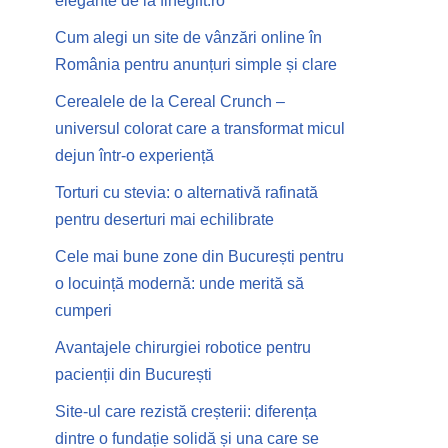
elegante de la finegift.ro
Cum alegi un site de vânzări online în
România pentru anunțuri simple și clare
Cerealele de la Cereal Crunch –
universul colorat care a transformat micul
dejun într-o experiență
Torturi cu stevia: o alternativă rafinată
pentru deserturi mai echilibrate
Cele mai bune zone din București pentru
o locuință modernă: unde merită să
cumperi
Avantajele chirurgiei robotice pentru
pacienții din București
Site-ul care rezistă creșterii: diferența
dintre o fundație solidă și una care se