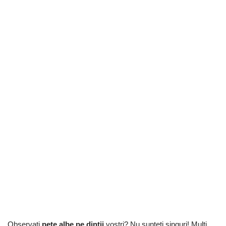
Observați
pete albe pe dinții
voștri? Nu sunteți singuri! Mulți