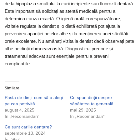
de la hipoplazia smalțului la carii incipiente sau fluoroză dentară.
Este important să solicitați asistență medicală pentru a
determina cauza exactă. O igienă orală corespunzătoare,
vizitele regulate la dentist și o dietă echilibrată pot ajuta la
prevenirea apariției petelor albe și la menținerea unei sănătăți
orale excelente. Nu amânați vizita la dentist dacă observați pete
albe pe dinții dumneavoastră. Diagnosticul precoce și
tratamentul adecvat sunt esențiale pentru a preveni
complicațiile.
Similare
Pasta de dinți: cum să o alegi
Ce spun dinții despre
pe cea potrivită
sănătatea ta generală
august 4, 2025
mai 29, 2025
În „Recomandari”
În „Recomandari”
Ce sunt cariile dentare?
septembrie 13, 2024
În „Stiri”