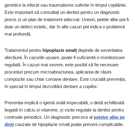
genetice la infecții sau traumatisme suferite în timpul copilăriei.
Este important să consultați un dentist pentru un diagnostic
precis și un plan de tratament adecvat. Uneori, petele albe pot fi
doar un defect estetic, dar în alte cazuri pot indica o problemă
mai profundă.
Tratamentul pentru
hipoplazie smalț
depinde de severitatea
afecțiunii. În cazurile ușoare, poate fi suficientă o monitorizare
regulată. În cazuri mai severe, este posibil să fie necesare
proceduri precum microabraziunea, aplicarea de rășini
compozite sau chiar coroane dentare. Este crucială prevenția,
în special în timpul dezvoltării dentare a copiilor.
Prevenția implică o igienă orală impecabilă, o dietă echilibrată
bogată în calciu și vitamine, și vizite regulate la dentist pentru
controale periodice. Un diagnostic precoce al
petelor albe pe
dinți
cauzate de hipoplazie smalț poate preveni complicațiile.