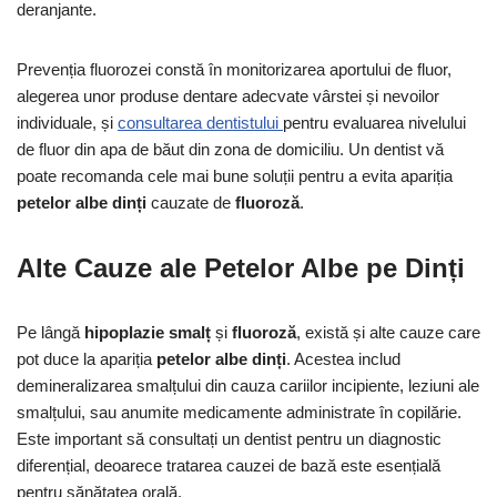
deranjante.
Prevenția fluorozei constă în monitorizarea aportului de fluor,
alegerea unor produse dentare adecvate vârstei și nevoilor
individuale, și
consultarea dentistului
pentru evaluarea nivelului
de fluor din apa de băut din zona de domiciliu. Un dentist vă
poate recomanda cele mai bune soluții pentru a evita apariția
petelor albe dinți
cauzate de
fluoroză
.
Alte Cauze ale Petelor Albe pe Dinți
Pe lângă
hipoplazie smalț
și
fluoroză
, există și alte cauze care
pot duce la apariția
petelor albe dinți
. Acestea includ
demineralizarea smalțului din cauza cariilor incipiente, leziuni ale
smalțului, sau anumite medicamente administrate în copilărie.
Este important să consultați un dentist pentru un diagnostic
diferențial, deoarece tratarea cauzei de bază este esențială
pentru sănătatea orală.