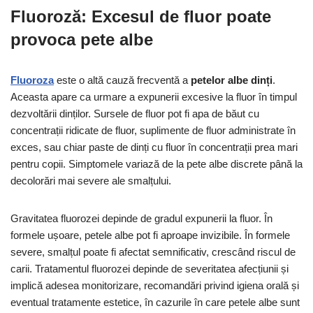
Fluoroză: Excesul de fluor poate
provoca pete albe
Fluoroza
este o altă cauză frecventă a
petelor albe dinți
.
Aceasta apare ca urmare a expunerii excesive la fluor în timpul
dezvoltării dinților. Sursele de fluor pot fi apa de băut cu
concentrații ridicate de fluor, suplimente de fluor administrate în
exces, sau chiar paste de dinți cu fluor în concentrații prea mari
pentru copii. Simptomele variază de la pete albe discrete până la
decolorări mai severe ale smalțului.
Gravitatea fluorozei depinde de gradul expunerii la fluor. În
formele ușoare, petele albe pot fi aproape invizibile. În formele
severe, smalțul poate fi afectat semnificativ, crescând riscul de
carii. Tratamentul fluorozei depinde de severitatea afecțiunii și
implică adesea monitorizare, recomandări privind igiena orală și
eventual tratamente estetice, în cazurile în care petele albe sunt