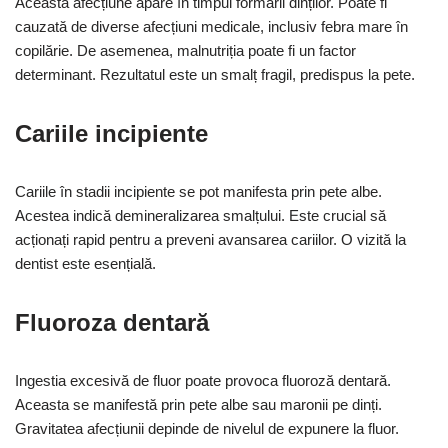
Această afecțiune apare în timpul formării dinților. Poate fi
cauzată de diverse afecțiuni medicale, inclusiv febra mare în
copilărie. De asemenea, malnutriția poate fi un factor
determinant. Rezultatul este un smalț fragil, predispus la pete.
Cariile incipiente
Cariile în stadii incipiente se pot manifesta prin pete albe.
Acestea indică demineralizarea smalțului. Este crucial să
acționați rapid pentru a preveni avansarea cariilor. O vizită la
dentist este esențială.
Fluoroza dentară
Ingestia excesivă de fluor poate provoca fluoroză dentară.
Aceasta se manifestă prin pete albe sau maronii pe dinți.
Gravitatea afecțiunii depinde de nivelul de expunere la fluor.