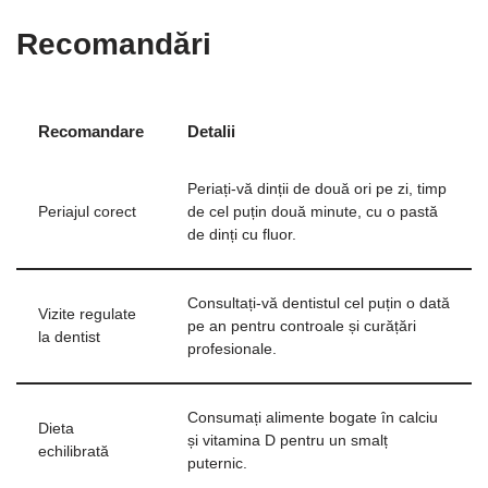
Recomandări
Recomandare
Detalii
Periați-vă dinții de două ori pe zi, timp
Periajul corect
de cel puțin două minute, cu o pastă
de dinți cu fluor.
Consultați-vă dentistul cel puțin o dată
Vizite regulate
pe an pentru controale și curățări
la dentist
profesionale.
Consumați alimente bogate în calciu
Dieta
și vitamina D pentru un smalț
echilibrată
puternic.