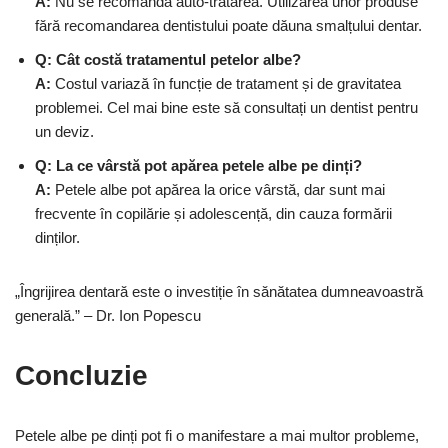
A:
Nu se recomandă auto-tratarea. Utilizarea unor produse
fără recomandarea dentistului poate dăuna smalțului dentar.
Q: Cât costă tratamentul petelor albe?
A:
Costul variază în funcție de tratament și de gravitatea
problemei. Cel mai bine este să consultați un dentist pentru
un deviz.
Q: La ce vârstă pot apărea petele albe pe dinți?
A:
Petele albe pot apărea la orice vârstă, dar sunt mai
frecvente în copilărie și adolescență, din cauza formării
dinților.
„Îngrijirea dentară este o investiție în sănătatea dumneavoastră
generală.” – Dr. Ion Popescu
Concluzie
Petele albe pe dinți pot fi o manifestare a mai multor probleme,