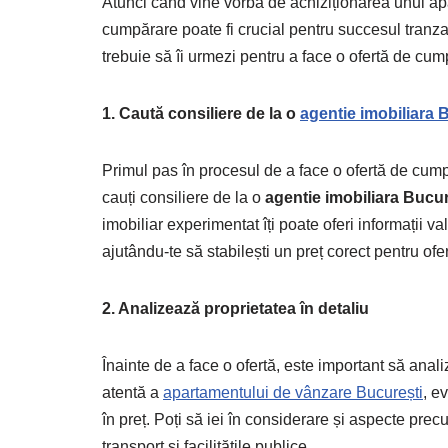
Atunci când vine vorba de achiziționarea unui apa
cumpărare poate fi crucial pentru succesul tranzac
trebuie să îi urmezi pentru a face o ofertă de c
1. Caută consiliere de la o
agentie imobiliara 
Primul pas în procesul de a face o ofertă de cum
cauți consiliere de la o
agentie imobiliara Bucur
imobiliar experimentat îți poate oferi informații v
ajutându-te să stabilești un preț corect pentru ofer
2. Analizează proprietatea în detaliu
Înainte de a face o ofertă, este important să anali
atentă a
apartamentului de vânzare București
, e
în preț. Poți să iei în considerare și aspecte prec
transport și facilitățile publice.