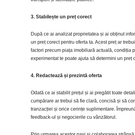
3. Stabilește un preț corect
După ce ai analizat proprietatea și ai obținut infor
un preț corect pentru oferta ta. Acest preț ar treb
factori precum piața imobiliară actuală, condiția p
experimentat te poate ajuta să determini un preț co
4. Redactează și prezintă oferta
Odată ce ai stabilit prețul și ai pregătit toate detal
cumpărare ar trebui să fie clară, concisă și să con
tranzacției și orice cerințe suplimentare. Împreună
feedback-ul și negocierile cu vânzătorul.
Prin urmarea acestor pași și colaborarea strânsă