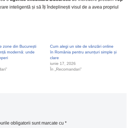
are inteligentă și să îți îndeplinești visul de a avea propriul
e zone din București
Cum alegi un site de vânzări online
uință modernă: unde
în România pentru anunțuri simple și
mperi
clare
iunie 17, 2026
ari”
În „Recomandari”
rile obligatorii sunt marcate cu
*