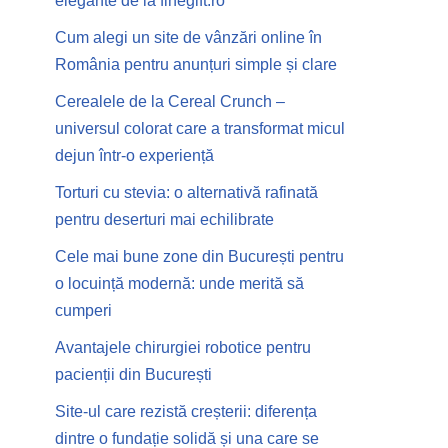
elegante de la finegift.ro
Cum alegi un site de vânzări online în
România pentru anunțuri simple și clare
Cerealele de la Cereal Crunch –
universul colorat care a transformat micul
dejun într-o experiență
Torturi cu stevia: o alternativă rafinată
pentru deserturi mai echilibrate
Cele mai bune zone din București pentru
o locuință modernă: unde merită să
cumperi
Avantajele chirurgiei robotice pentru
pacienții din București
Site-ul care rezistă creșterii: diferența
dintre o fundație solidă și una care se