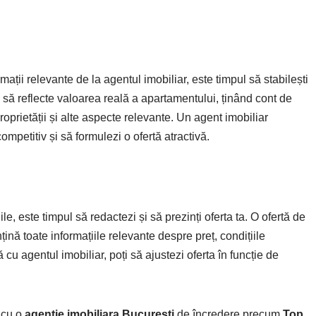
mații relevante de la agentul imobiliar, este timpul să stabilești
ui să reflecte valoarea reală a apartamentului, ținând cont de
roprietății și alte aspecte relevante. Un agent imobiliar
mpetitiv și să formulezi o ofertă atractivă.
iile, este timpul să redactezi și să prezinți oferta ta. O ofertă de
țină toate informațiile relevante despre preț, condițiile
 cu agentul imobiliar, poți să ajustezi oferta în funcție de
 cu o
agentie imobiliara Bucuresti
de încredere precum
Top