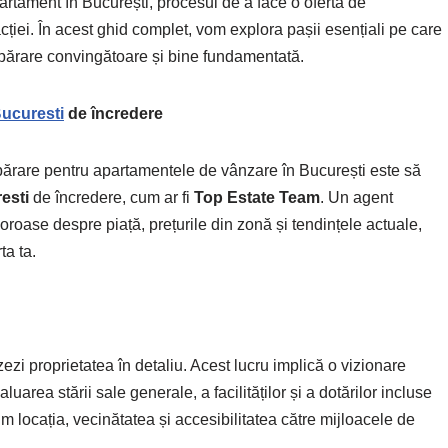
rtament în București, procesul de a face o ofertă de
ției. În acest ghid complet, vom explora pașii esențiali pe care
umpărare convingătoare și bine fundamentată.
Bucuresti
de încredere
părare pentru apartamentele de vânzare în București este să
esti
de încredere, cum ar fi
Top Estate Team
. Un agent
aloroase despre piață, prețurile din zonă și tendințele actuale,
ta ta.
zezi proprietatea în detaliu. Acest lucru implică o vizionare
valuarea stării sale generale, a facilităților și a dotărilor incluse
um locația, vecinătatea și accesibilitatea către mijloacele de