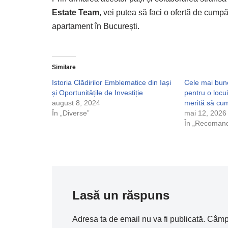
Estate Team
, vei putea să faci o ofertă de cumpăr
apartament în București.
Similare
Istoria Clădirilor Emblematice din Iași
Cele mai bun
și Oportunitățile de Investiție
pentru o loc
august 8, 2024
merită să cu
În „Diverse”
mai 12, 2026
În „Recomand
Lasă un răspuns
Adresa ta de email nu va fi publicată.
Câmpu