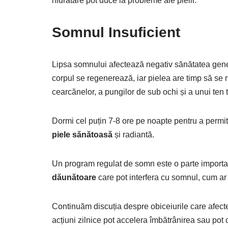
hidratare pot duce la probleme ale pielii.
Somnul Insuficient
Lipsa somnului afectează negativ sănătatea general
corpul se regenerează, iar pielea are timp să se r
cearcănelor, a pungilor de sub ochi și a unui ten t
Dormi cel puțin 7-8 ore pe noapte pentru a permit
piele sănătoasă
și radiantă.
Un program regulat de somn este o parte import
dăunătoare
care pot interfera cu somnul, cum ar f
Continuăm discuția despre obiceiurile care afect
acțiuni zilnice pot accelera îmbătrânirea sau pot