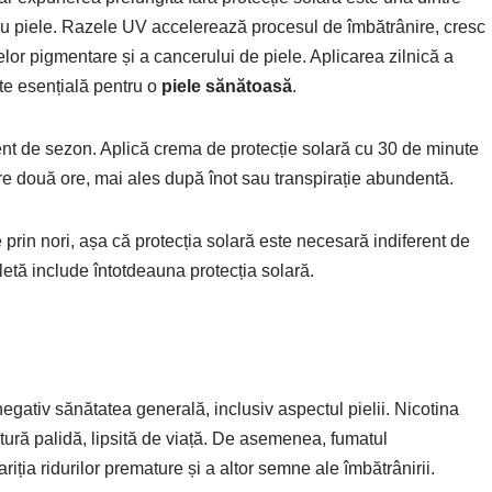
u piele. Razele UV accelerează procesul de îmbătrânire, cresc
etelor pigmentare și a cancerului de piele. Aplicarea zilnică a
te esențială pentru o
piele sănătoasă
.
t de sezon. Aplică crema de protecție solară cu 30 de minute
are două ore, mai ales după înot sau transpirație abundentă.
e prin nori, așa că protecția solară este necesară indiferent de
tă include întotdeauna protecția solară.
egativ sănătatea generală, inclusiv aspectul pielii. Nicotina
xtură palidă, lipsită de viață. De asemenea, fumatul
riția ridurilor premature și a altor semne ale îmbătrânirii.