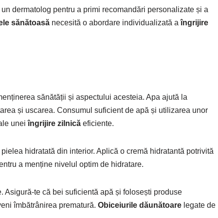
 un dermatolog pentru a primi recomandări personalizate și a
ele sănătoasă
necesită o abordare individualizată a
îngrijire
menținerea sănătății și aspectului acesteia. Apa ajută la
atarea și uscarea. Consumul suficient de apă și utilizarea unor
ale unei
îngrijire zilnică
eficiente.
pielea hidratată din interior. Aplică o cremă hidratantă potrivită
 pentru a menține nivelul optim de hidratare.
. Asigură-te că bei suficientă apă și folosești produse
veni îmbătrânirea prematură.
Obiceiurile dăunătoare
legate de