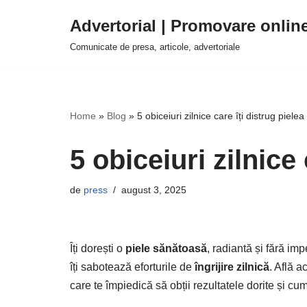
Advertorial | Promovare onlin
Sari
Comunicate de presa, articole, advertoriale
la
conținut
Home
»
Blog
»
5 obiceiuri zilnice care îți distrug pielea
5 obiceiuri zilnice 
de
press
august 3, 2025
Îți dorești o
piele sănătoasă
, radiantă și fără imp
îți sabotează eforturile de
îngrijire zilnică
. Află 
care te împiedică să obții rezultatele dorite și cu