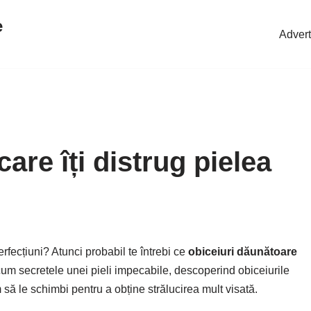
e
Advert
care îți distrug pielea
erfecțiuni? Atunci probabil te întrebi ce
obiceiuri dăunătoare
acum secretele unei pieli impecabile, descoperind obiceiurile
m să le schimbi pentru a obține strălucirea mult visată.