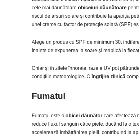
cele mai dăunătoare
obiceiuri dăunătoare
pentr
riscul de arsuri solare și contribuie la apariția p
unei creme cu factor de protecție solară (SPF) es
Alege un produs cu SPF de minimum 30, indiferen
înainte de expunerea la soare și reaplică la fiec
Chiar și în zilele înnorate, razele UV pot pătrund
condițiile meteorologice. O
îngrijire zilnică
comple
Fumatul
Fumatul este o
obicei dăunător
care afectează n
reduce fluxul sanguin către piele, ducând la o te
accelerează îmbătrânirea pielii, contribuind la apa