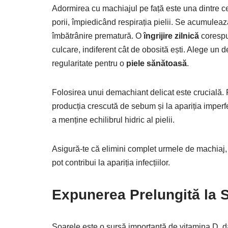
Adormirea cu machiajul pe față este una dintre c
porii, împiedicând respirația pielii. Se acumulează
îmbătrânire prematură. O
îngrijire zilnică
corespu
culcare, indiferent cât de obosită ești. Alege un de
regularitate pentru o
piele sănătoasă
.
Folosirea unui demachiant delicat este crucială.
producția crescută de sebum și la apariția imper
a menține echilibrul hidric al pielii.
Asigură-te că elimini complet urmele de machiaj, in
pot contribui la apariția infecțiilor.
Expunerea Prelungită la 
Soarele este o sursă importantă de vitamina D, da