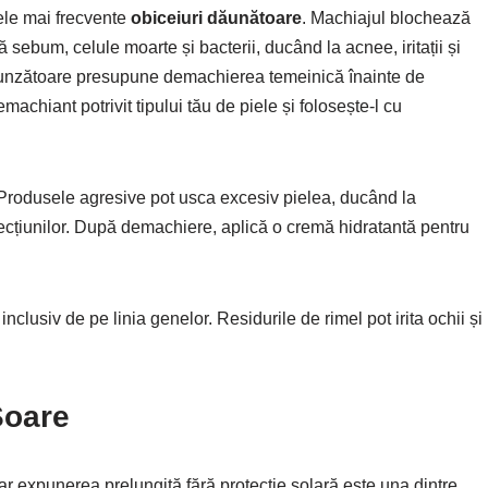
ele mai frecvente
obiceiuri dăunătoare
. Machiajul blochează
 sebum, celule moarte și bacterii, ducând la acnee, iritații și
nzătoare presupune demachierea temeinică înainte de
machiant potrivit tipului tău de piele și folosește-l cu
 Produsele agresive pot usca excesiv pielea, ducând la
fecțiunilor. După demachiere, aplică o cremă hidratantă pentru
clusiv de pe linia genelor. Residurile de rimel pot irita ochii și
Soare
r expunerea prelungită fără protecție solară este una dintre