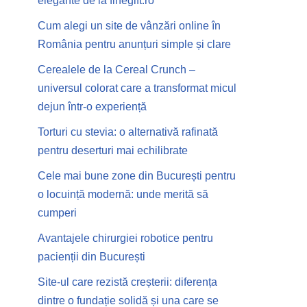
elegante de la finegift.ro
Cum alegi un site de vânzări online în
România pentru anunțuri simple și clare
Cerealele de la Cereal Crunch –
universul colorat care a transformat micul
dejun într-o experiență
Torturi cu stevia: o alternativă rafinată
pentru deserturi mai echilibrate
Cele mai bune zone din București pentru
o locuință modernă: unde merită să
cumperi
Avantajele chirurgiei robotice pentru
pacienții din București
Site-ul care rezistă creșterii: diferența
dintre o fundație solidă și una care se