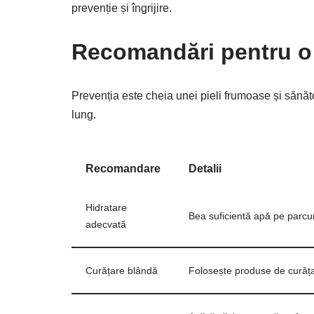
prevenție și îngrijire.
Recomandări pentru o
Prevenția este cheia unei pieli frumoase și sănăt
lung.
Recomandare
Detalii
Hidratare
Bea suficientă apă pe parcurs
adecvată
Curățare blândă
Folosește produse de curățar