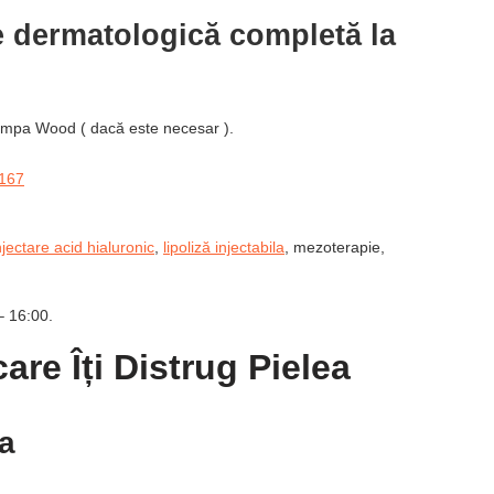
 dermatologică completă la
Lampa Wood ( dacă este necesar ).
0167
njectare acid hialuronic
,
lipoliză injectabila
, mezoterapie,
– 16:00.
are Îți Distrug Pielea
a