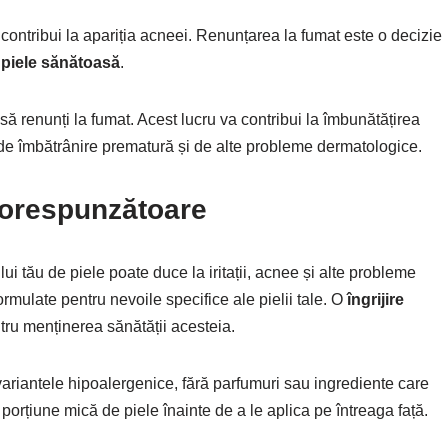
t contribui la apariția acneei. Renunțarea la fumat este o decizie
o
piele sănătoasă
.
 să renunți la fumat. Acest lucru va contribui la îmbunătățirea
 de îmbătrânire prematură și de alte probleme dermatologice.
corespunzătoare
i tău de piele poate duce la iritații, acnee și alte probleme
rmulate pentru nevoile specifice ale pielii tale. O
îngrijire
tru menținerea sănătății acesteia.
variantele hipoalergenice, fără parfumuri sau ingrediente care
 porțiune mică de piele înainte de a le aplica pe întreaga față.