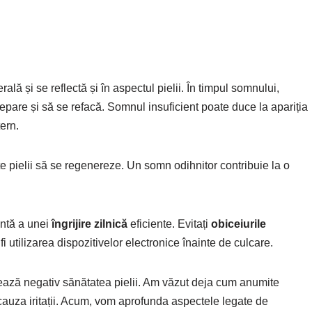
ă și se reflectă și în aspectul pielii. În timpul somnului,
epare și să se refacă. Somnul insuficient poate duce la apariția
ern.
e pielii să se regenereze. Un somn odihnitor contribuie la o
antă a unei
îngrijire zilnică
eficiente. Evitați
obiceiurile
i utilizarea dispozitivelor electronice înainte de culcare.
ează negativ sănătatea pielii. Am văzut deja cum anumite
 cauza iritații. Acum, vom aprofunda aspectele legate de