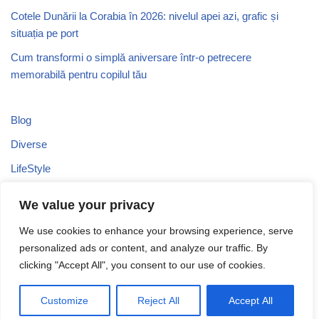
Cotele Dunării la Corabia în 2026: nivelul apei azi, grafic și
situația pe port
Cum transformi o simplă aniversare într-o petrecere
memorabilă pentru copilul tău
Blog
Diverse
LifeStyle
Recomandari
We value your privacy
Stiri
We use cookies to enhance your browsing experience, serve
Turism
personalized ads or content, and analyze our traffic. By
clicking "Accept All", you consent to our use of cookies.
Uncategorized
Customize
Reject All
Accept All