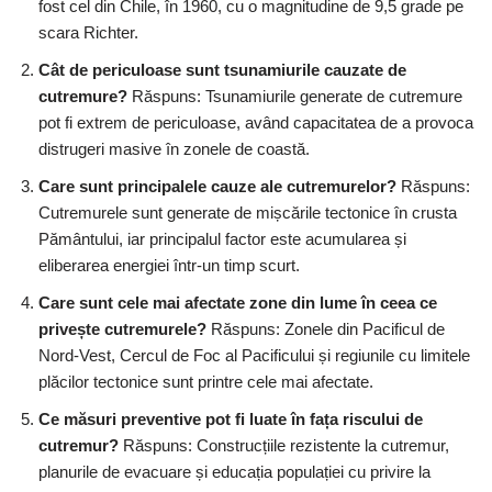
fost cel din Chile, în 1960, cu o magnitudine de 9,5 grade pe
scara Richter.
Cât de periculoase sunt tsunamiurile cauzate de
cutremure?
Răspuns: Tsunamiurile generate de cutremure
pot fi extrem de periculoase, având capacitatea de a provoca
distrugeri masive în zonele de coastă.
Care sunt principalele cauze ale cutremurelor?
Răspuns:
Cutremurele sunt generate de mișcările tectonice în crusta
Pământului, iar principalul factor este acumularea și
eliberarea energiei într-un timp scurt.
Care sunt cele mai afectate zone din lume în ceea ce
privește cutremurele?
Răspuns: Zonele din Pacificul de
Nord-Vest, Cercul de Foc al Pacificului și regiunile cu limitele
plăcilor tectonice sunt printre cele mai afectate.
Ce măsuri preventive pot fi luate în fața riscului de
cutremur?
Răspuns: Construcțiile rezistente la cutremur,
planurile de evacuare și educația populației cu privire la