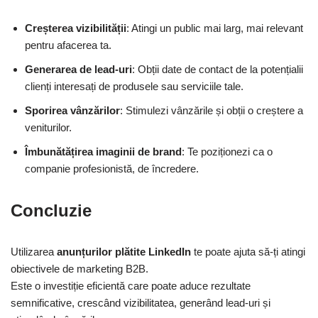
Creșterea vizibilității
: Atingi un public mai larg, mai relevant
pentru afacerea ta.
Generarea de lead-uri
: Obții date de contact de la potențialii
clienți interesați de produsele sau serviciile tale.
Sporirea vânzărilor
: Stimulezi vânzările și obții o creștere a
veniturilor.
Îmbunătățirea imaginii de brand
: Te poziționezi ca o
companie profesionistă, de încredere.
Concluzie
Utilizarea
anunțurilor plătite LinkedIn
te poate ajuta să-ți atingi
obiectivele de marketing B2B.
Este o investiție eficientă care poate aduce rezultate
semnificative, crescând vizibilitatea, generând lead-uri și