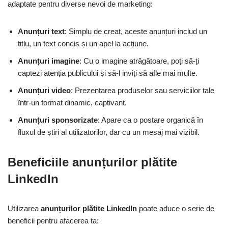
adaptate pentru diverse nevoi de marketing:
Anunțuri text
: Simplu de creat, aceste anunțuri includ un
titlu, un text concis și un apel la acțiune.
Anunțuri imagine
: Cu o imagine atrăgătoare, poți să-ți
captezi atenția publicului și să-l inviți să afle mai multe.
Anunțuri video
: Prezentarea produselor sau serviciilor tale
într-un format dinamic, captivant.
Anunțuri sponsorizate
: Apare ca o postare organică în
fluxul de știri al utilizatorilor, dar cu un mesaj mai vizibil.
Beneficiile anunțurilor plătite
LinkedIn
Utilizarea
anunțurilor plătite LinkedIn
poate aduce o serie de
beneficii pentru afacerea ta: