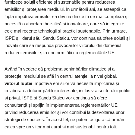
furnizeze soluții eficiente și sustenabile pentru reducerea
emisiilor și protejarea mediului. În următorii ani, se așteaptă ca
lupta împotriva emisiilor să devină din ce în ce mai complexă și
necesită o abordare holisitică și inovatoare, care să integreze
cele mai recente tehnologii și practici sustenabile. Prin urmare,
ISPE și liderul său, Sandu Staicu, vor continua să ofere soluții și
inovații care să răspundă provocărilor viitorului din domeniul
reducerii emisiilor și a conformității cu reglementările UE.
Având în vedere că problema schimbărilor climatice și a
protecției mediului se află în centrul atenției la nivel global,
viitorul luptei
împotriva emisiilor va necesita implicarea și
colaborarea tuturor părților interesate, inclusiv a sectorului public
și privat. ISPE și Sandu Staicu vor continua să ofere
consultanță și sprijin în implementarea reglementărilor UE
privind reducerea emisiilor și vor contribui la dezvoltarea unor
strategii de success. În acest fel, ne putem asigura că urmăm
calea spre un viitor mai curat și mai sustenabil pentru toți.