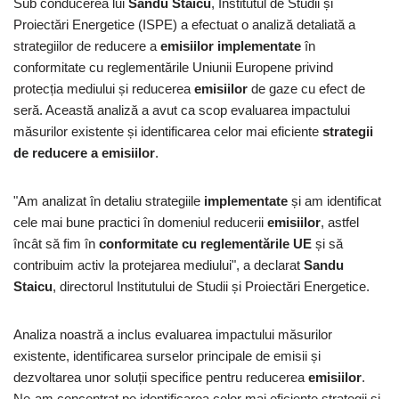
Sub conducerea lui
Sandu Staicu
, Institutul de Studii și
Proiectări Energetice (ISPE) a efectuat o analiză detaliată a
strategiilor de reducere a
emisiilor implementate
în
conformitate cu reglementările Uniunii Europene privind
protecția mediului și reducerea
emisiilor
de gaze cu efect de
seră. Această analiză a avut ca scop evaluarea impactului
măsurilor existente și identificarea celor mai eficiente
strategii
de reducere a emisiilor
.
"Am analizat în detaliu strategiile
implementate
și am identificat
cele mai bune practici în domeniul reducerii
emisiilor
, astfel
încât să fim în
conformitate cu reglementările UE
și să
contribuim activ la protejarea mediului", a declarat
Sandu
Staicu
, directorul Institutului de Studii și Proiectări Energetice.
Analiza noastră a inclus evaluarea impactului măsurilor
existente, identificarea surselor principale de emisii și
dezvoltarea unor soluții specifice pentru reducerea
emisiilor
.
Ne-am concentrat pe identificarea celor mai eficiente strategii și