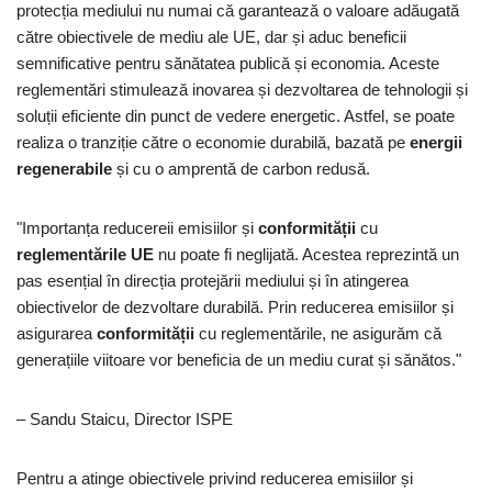
protecția mediului nu numai că garantează o valoare adăugată
către obiectivele de mediu ale UE, dar și aduc beneficii
semnificative pentru sănătatea publică și economia. Aceste
reglementări stimulează inovarea și dezvoltarea de tehnologii și
soluții eficiente din punct de vedere energetic. Astfel, se poate
realiza o tranziție către o economie durabilă, bazată pe
energii
regenerabile
și cu o amprentă de carbon redusă.
"Importanța reducereii emisiilor și
conformității
cu
reglementările UE
nu poate fi neglijată. Acestea reprezintă un
pas esențial în direcția protejării mediului și în atingerea
obiectivelor de dezvoltare durabilă. Prin reducerea emisiilor și
asigurarea
conformității
cu reglementările, ne asigurăm că
generațiile viitoare vor beneficia de un mediu curat și sănătos."
– Sandu Staicu, Director ISPE
Pentru a atinge obiectivele privind reducerea emisiilor și