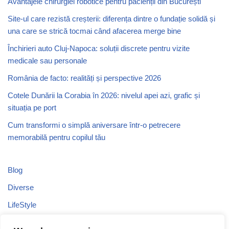
Avantajele chirurgiei robotice pentru pacienții din București
Site-ul care rezistă creșterii: diferența dintre o fundație solidă și
una care se strică tocmai când afacerea merge bine
Închirieri auto Cluj-Napoca: soluții discrete pentru vizite
medicale sau personale
România de facto: realități și perspective 2026
Cotele Dunării la Corabia în 2026: nivelul apei azi, grafic și
situația pe port
Cum transformi o simplă aniversare într-o petrecere
memorabilă pentru copilul tău
Blog
Diverse
LifeStyle
Recomandari