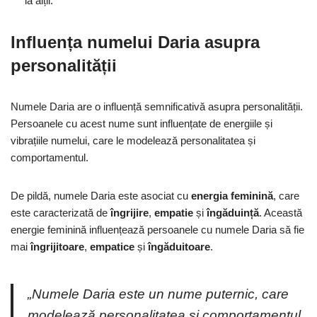
la alții.
Influența numelui Daria asupra
personalității
Numele Daria are o influență semnificativă asupra personalității.
Persoanele cu acest nume sunt influențate de energiile și
vibrațiile numelui, care le modelează personalitatea și
comportamentul.
De pildă, numele Daria este asociat cu
energia feminină
, care
este caracterizată de
îngrijire
,
empatie
și
îngăduință
. Această
energie feminină influențează persoanele cu numele Daria să fie
mai
îngrijitoare
,
empatice
și
îngăduitoare
.
„Numele Daria este un nume puternic, care
modelează personalitatea și comportamentul