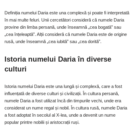
Definiția numelui Daria este una complexă și poate fi interpretată
în mai multe feluri. Unii cercetători consideră că numele Daria
provine din limba persană, unde înseamnă „cea bogată” sau
„cea înțeleaptă”. Alții consideră că numele Daria este de origine
rusă, unde înseamnă „cea iubită” sau „cea dorită”.
Istoria numelui Daria în diverse
culturi
Istoria numelui Daria este una lungă și complexă, care a fost
influențată de diverse culturi și civilizații. În cultura persană,
numele Daria a fost utilizat încă din timpurile vechi, unde era
considerat un nume regal și nobil. În cultura rusă, numele Daria
a fost adoptat în secolul al X-lea, unde a devenit un nume
popular printre nobilii și aristocrații ruși.