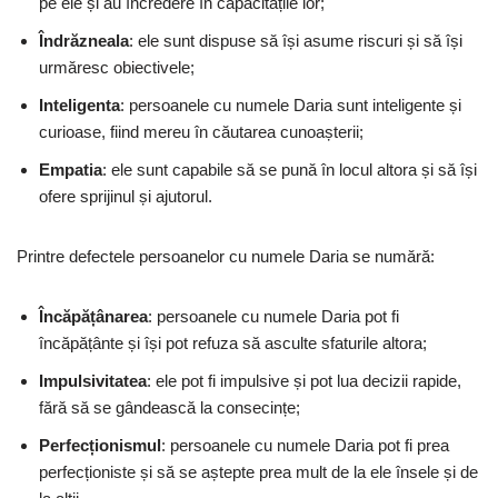
pe ele și au încredere în capacitățile lor;
Îndrăzneala
: ele sunt dispuse să își asume riscuri și să își
urmăresc obiectivele;
Inteligenta
: persoanele cu numele Daria sunt inteligente și
curioase, fiind mereu în căutarea cunoașterii;
Empatia
: ele sunt capabile să se pună în locul altora și să își
ofere sprijinul și ajutorul.
Printre defectele persoanelor cu numele Daria se numără:
Încăpățânarea
: persoanele cu numele Daria pot fi
încăpățânte și își pot refuza să asculte sfaturile altora;
Impulsivitatea
: ele pot fi impulsive și pot lua decizii rapide,
fără să se gândească la consecințe;
Perfecționismul
: persoanele cu numele Daria pot fi prea
perfecționiste și să se aștepte prea mult de la ele însele și de