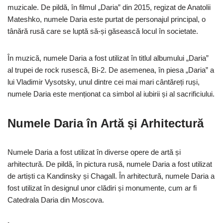
muzicale. De pildă, în filmul „Daria” din 2015, regizat de Anatolii
Mateshko, numele Daria este purtat de personajul principal, o
tânără rusă care se luptă să-și găsească locul în societate.
În muzică, numele Daria a fost utilizat în titlul albumului „Daria”
al trupei de rock rusescă, Bi-2. De asemenea, în piesa „Daria” a
lui Vladimir Vysotsky, unul dintre cei mai mari cântăreți ruși,
numele Daria este menționat ca simbol al iubirii și al sacrificiului.
Numele Daria în Artă și Arhitectură
Numele Daria a fost utilizat în diverse opere de artă și
arhitectură. De pildă, în pictura rusă, numele Daria a fost utilizat
de artiști ca Kandinsky și Chagall. În arhitectură, numele Daria a
fost utilizat în designul unor clădiri și monumente, cum ar fi
Catedrala Daria din Moscova.