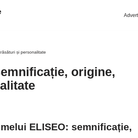
e
Advert
răsături și personalitate
mnificație, origine,
alitate
melui ELISEO: semnificație,