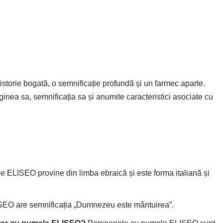
torie bogată, o semnificație profundă și un farmec aparte.
iginea sa, semnificația sa și anumite caracteristici asociate cu
 ELISEO provine din limba ebraică și este forma italiană și
O are semnificația „Dumnezeu este mântuirea”.