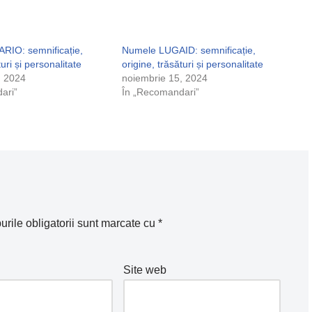
IO: semnificație,
Numele LUGAID: semnificație,
turi și personalitate
origine, trăsături și personalitate
, 2024
noiembrie 15, 2024
ari”
În „Recomandari”
rile obligatorii sunt marcate cu
*
Site web