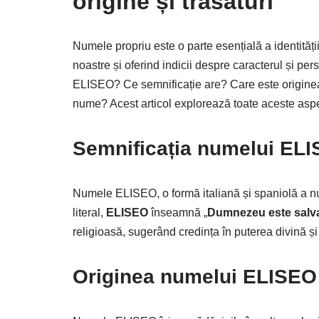
origine și trăsături
Numele propriu este o parte esențială a identității 
noastre și oferind indicii despre caracterul și p
ELISEO? Ce semnificație are? Care este originea
nume? Acest articol explorează toate aceste asp
Semnificația numelui EL
Numele ELISEO, o formă italiană și spaniolă a nu
literal,
ELISEO
înseamnă „
Dumnezeu este salv
religioasă, sugerând credința în puterea divină și
Originea numelui ELISEO