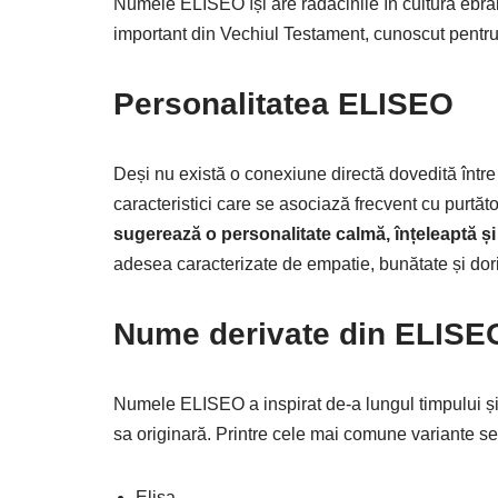
Numele ELISEO își are rădăcinile în cultura ebr
important din Vechiul Testament, cunoscut pentru 
Personalitatea ELISEO
Deși nu există o conexiune directă dovedită între
caracteristici care se asociază frecvent cu purt
sugerează o personalitate calmă, înțeleaptă și 
adesea caracterizate de empatie, bunătate și dorin
Nume derivate din ELISE
Numele ELISEO a inspirat de-a lungul timpului și
sa originară. Printre cele mai comune variante s
Elisa