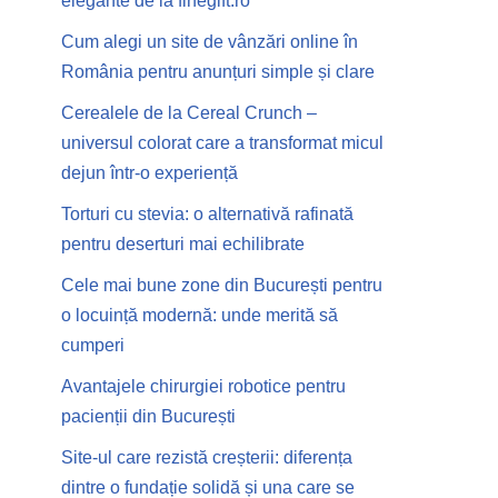
elegante de la finegift.ro
Cum alegi un site de vânzări online în
România pentru anunțuri simple și clare
Cerealele de la Cereal Crunch –
universul colorat care a transformat micul
dejun într-o experiență
Torturi cu stevia: o alternativă rafinată
pentru deserturi mai echilibrate
Cele mai bune zone din București pentru
o locuință modernă: unde merită să
cumperi
Avantajele chirurgiei robotice pentru
pacienții din București
Site-ul care rezistă creșterii: diferența
dintre o fundație solidă și una care se