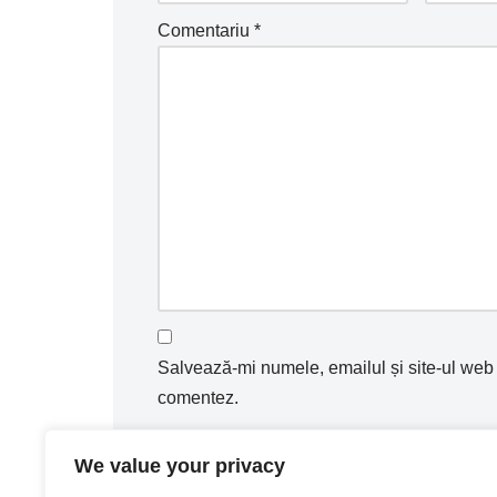
Comentariu
*
Salvează-mi numele, emailul și site-ul web 
comentez.
Notifică-mă prin email când sunt publicat
We value your privacy
Notifică-mă prin email când sunt publicate