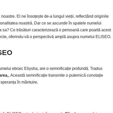
noastre. El ne însoțește de-a lungul vieții, reflectând originile
ersonalitatea noastră. Dar ce se ascunde în spatele numelui
 sa? Ce trăsături caracterizează o persoană care poartă acest
ecte, oferindu-vă o perspectivă amplă asupra numelui ELISEO.
ISEO
melui ebraic Eliysha, are o semnificație profundă. Tradus
area
„. Această semnificație transmite o puternică conotație
 speranța în mântuire.