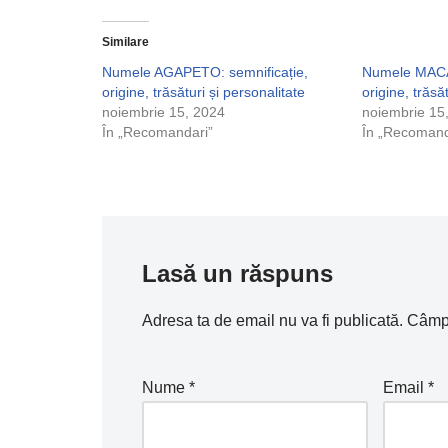
Similare
Numele AGAPETO: semnificație,
Numele MACAR
origine, trăsături și personalitate
origine, trăsă
noiembrie 15, 2024
noiembrie 15
În „Recomandari”
În „Recomand
Lasă un răspuns
Adresa ta de email nu va fi publicată.
Câmpu
Nume
*
Email
*