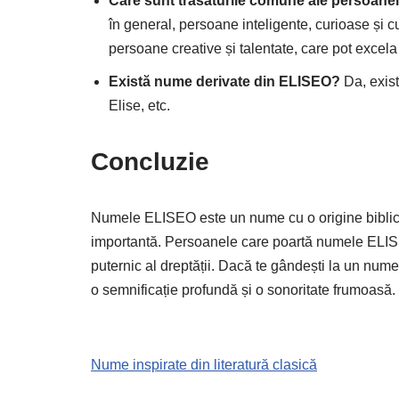
Care sunt trăsăturile comune ale persoan
în general, persoane inteligente, curioase și c
persoane creative și talentate, care pot excela
Există nume derivate din ELISEO?
Da, exist
Elise, etc.
Concluzie
Numele ELISEO este un nume cu o origine biblică 
importantă. Persoanele care poartă numele ELISEO
puternic al dreptății. Dacă te gândești la un nume
o semnificație profundă și o sonoritate frumoasă.
Nume inspirate din literatură clasică