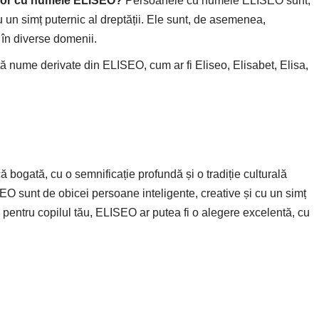
elor cu numele ELISEO?
Persoanele cu numele ELISEO sunt,
u un simț puternic al dreptății. Ele sunt, de asemenea,
 în diverse domenii.
ă nume derivate din ELISEO, cum ar fi Eliseo, Elisabet, Elisa,
bogată, cu o semnificație profundă și o tradiție culturală
 sunt de obicei persoane inteligente, creative și cu un simț
 pentru copilul tău, ELISEO ar putea fi o alegere excelentă, cu