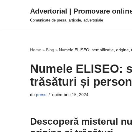
Advertorial | Promovare onlin
Sari
Comunicate de presa, articole, advertoriale
la
conținut
Home
»
Blog
»
Numele ELISEO: semnificație, origine, t
Numele ELISEO: se
trăsături și person
de
press
noiembrie 15, 2024
Descoperă misterul nu