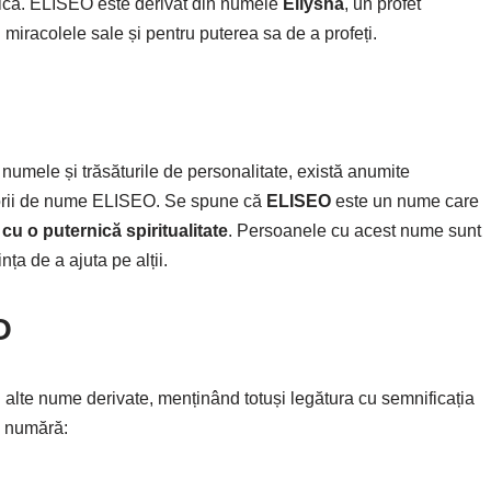
aică. ELISEO este derivat din numele
Eliysha
, un profet
miracolele sale și pentru puterea sa de a profeți.
 numele și trăsăturile de personalitate, există anumite
ătorii de nume ELISEO. Se spune că
ELISEO
este un nume care
cu o puternică spiritualitate
. Persoanele cu acest nume sunt
ța de a ajuta pe alții.
O
 alte nume derivate, menținând totuși legătura cu semnificația
e numără: