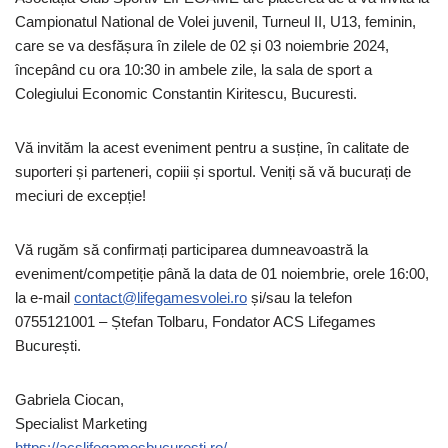
Campionatul National de Volei juvenil, Turneul II, U13, feminin,
care se va desfășura în zilele de 02 și 03 noiembrie 2024,
începând cu ora 10:30 in ambele zile, la sala de sport a
Colegiului Economic Constantin Kiritescu, Bucuresti.
Vă invităm la acest eveniment pentru a susține, în calitate de
suporteri și parteneri, copiii și sportul. Veniți să vă bucurați de
meciuri de excepție!
Vă rugăm să confirmați participarea dumneavoastră la
eveniment/competiție până la data de 01 noiembrie, orele 16:00,
la e-mail
contact@lifegamesvolei.ro
și/sau la telefon
0755121001 – Ștefan Tolbaru, Fondator ACS Lifegames
București.
Gabriela Ciocan,
Specialist Marketing
https://acslifegamesbucuresti.ro/