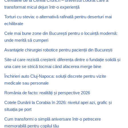
Cerealele de la Cereal Crunch – universul colorat care a
transformat micul dejun într-o experiență
Torturi cu stevia: o alternativă rafinată pentru deserturi mai
echilibrate
Cele mai bune zone din București pentru o locuință modernă:
unde merită să cumperi
Avantajele chirurgiei robotice pentru pacienții din București
Site-ul care rezistă creșterii: diferența dintre o fundație solidă și
una care se strică tocmai când afacerea merge bine
Închirieri auto Cluj-Napoca: soluții discrete pentru vizite
medicale sau personale
România de facto: realități și perspective 2026
Cotele Dunării la Corabia în 2026: nivelul apei azi, grafic și
situația pe port
Cum transformi o simplă aniversare într-o petrecere
memorabilă pentru copilul tău