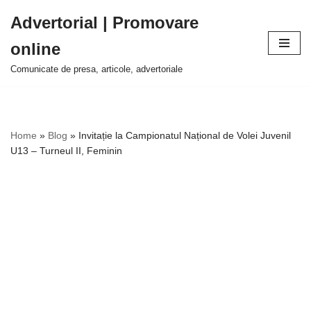
Advertorial | Promovare
Sari
online
la
conținut
Comunicate de presa, articole, advertoriale
Home
»
Blog
»
Invitație la Campionatul Național de Volei Juvenil
U13 – Turneul II, Feminin