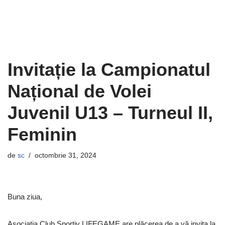
Invitație la Campionatul
Național de Volei
Juvenil U13 – Turneul II,
Feminin
de
sc
octombrie 31, 2024
Buna ziua,
Asociația Club Sportiv LIFEGAME are plăcerea de a vă invita la