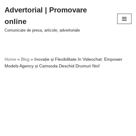
Advertorial | Promovare
Sari
online
la
conținut
Comunicate de presa, articole, advertoriale
Home
»
Blog
»
Inovație și Flexibilitate în Videochat: Empower
Models Agency și Camsoda Deschid Drumuri Noi!