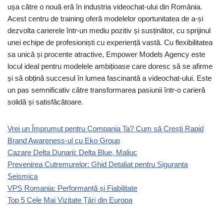
ușa către o nouă eră în industria videochat-ului din România.
Acest centru de training oferă modelelor oportunitatea de a-și
dezvolta carierele într-un mediu pozitiv și susținător, cu sprijinul
unei echipe de profesioniști cu experiență vastă. Cu flexibilitatea
sa unică și procente atractive, Empower Models Agency este
locul ideal pentru modelele ambițioase care doresc să se afirme
și să obțină succesul în lumea fascinantă a videochat-ului. Este
un pas semnificativ către transformarea pasiunii într-o carieră
solidă și satisfăcătoare.
Vrei un Împrumut pentru Compania Ta? Cum să Crești Rapid
Brand Awareness-ul cu Eko Group
Cazare Delta Dunarii: Delta Blue, Maliuc
Prevenirea Cutremurelor: Ghid Detaliat pentru Siguranta
Seismica
VPS Romania: Performanță și Fiabilitate
Top 5 Cele Mai Vizitate Țări din Europa