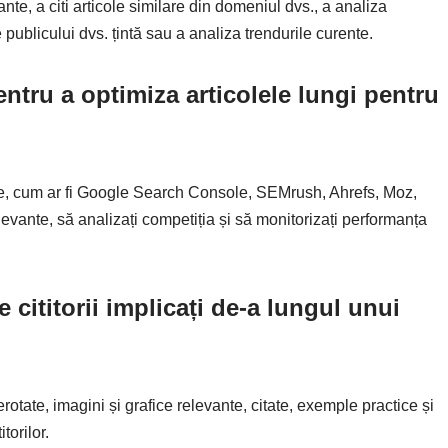
nte, a citi articole similare din domeniul dvs., a analiza
e publicului dvs. țintă sau a analiza trendurile curente.
entru a optimiza articolele lungi pentru
le, cum ar fi Google Search Console, SEMrush, Ahrefs, Moz,
elevante, să analizați competiția și să monitorizați performanța
 cititorii implicați de-a lungul unui
merotate, imagini și grafice relevante, citate, exemple practice și
torilor.