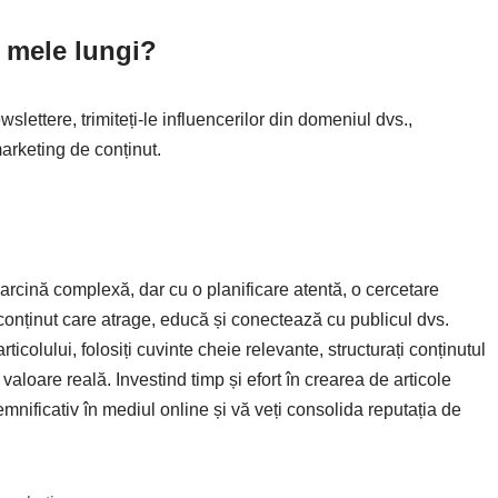
 mele lungi?
wslettere, trimiteți-le influencerilor din domeniul dvs.,
marketing de conținut.
sarcină complexă, dar cu o planificare atentă, o cercetare
a conținut care atrage, educă și conectează cu publicul dvs.
articolului, folosiți cuvinte cheie relevante, structurați conținutul
o valoare reală. Investind timp și efort în crearea de articole
mnificativ în mediul online și vă veți consolida reputația de