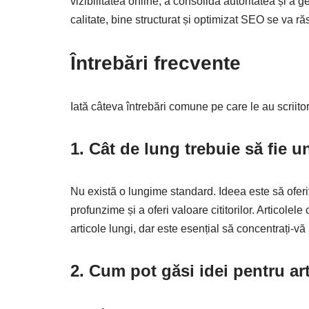
vizibilitatea online, a consolida autoritatea și a g
calitate, bine structurat și optimizat SEO se va ră
Întrebări frecvente
Iată câteva întrebări comune pe care le au scriitor
1. Cât de lung trebuie să fie u
Nu există o lungime standard. Ideea este să oferiț
profunzime și a oferi valoare cititorilor. Articole
articole lungi, dar este esențial să concentrați-vă
2. Cum pot găsi idei pentru ar