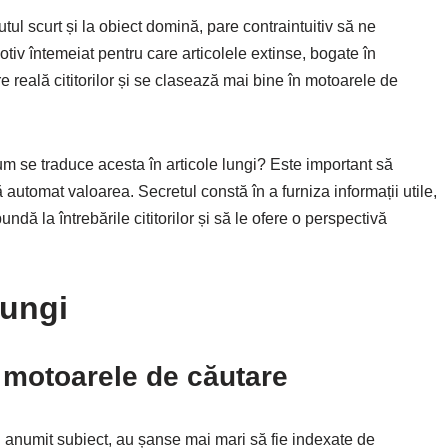
tul scurt și la obiect domină, pare contraintuitiv să ne
motiv întemeiat pentru care articolele extinse, bogate în
re reală cititorilor și se clasează mai bine în motoarele de
cum se traduce acesta în articole lungi? Este important să
automat valoarea. Secretul constă în a furniza informații utile,
dă la întrebările cititorilor și să le ofere o perspectivă
lungi
în motoarele de căutare
n anumit subiect, au șanse mai mari să fie indexate de