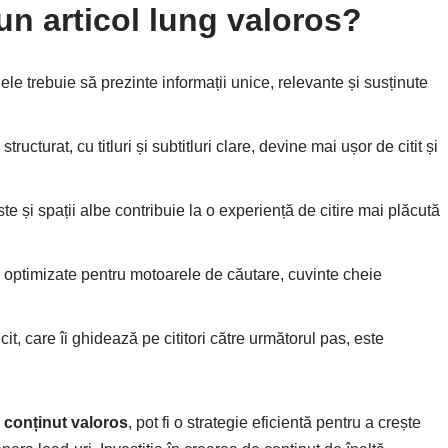
un articol lung valoros?
olele trebuie să prezinte informații unice, relevante și susținute
 structurat, cu titluri și subtitluri clare, devine mai ușor de citit și
liste și spații albe contribuie la o experiență de citire mai plăcută
fie optimizate pentru motoarele de căutare, cuvinte cheie
it, care îi ghidează pe cititori către următorul pas, este
ă
conținut valoros
, pot fi o strategie eficientă pentru a crește