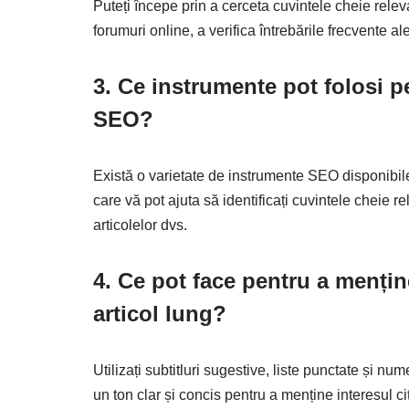
Puteți începe prin a cerceta cuvintele cheie releva
forumuri online, a verifica întrebările frecvente al
3. Ce instrumente pot folosi p
SEO?
Există o varietate de instrumente SEO disponibi
care vă pot ajuta să identificați cuvintele cheie r
articolelor dvs.
4. Ce pot face pentru a menține
articol lung?
Utilizați subtitluri sugestive, liste punctate și nu
un ton clar și concis pentru a menține interesul citi