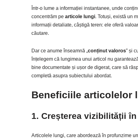
Într-o lume a informației instantanee, unde conținu
concentrăm pe
articole lungi
. Totuși, există un 
informații detaliate, câștigă teren: ele oferă valoa
căutare.
Dar ce anume înseamnă „
conținut valoros
” și 
înțelegem că lungimea unui articol nu garantează 
bine documentate și ușor de digerat, care să răspun
completă asupra subiectului abordat.
Beneficiile articolelor 
1. Creșterea vizibilității 
Articolele lungi, care abordează în profunzime u