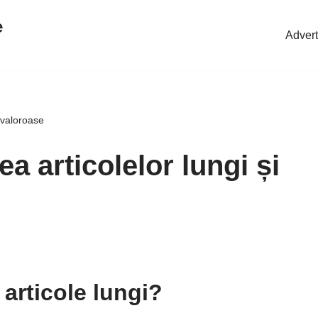
e
Advert
i valoroase
a articolelor lungi și
 articole lungi?