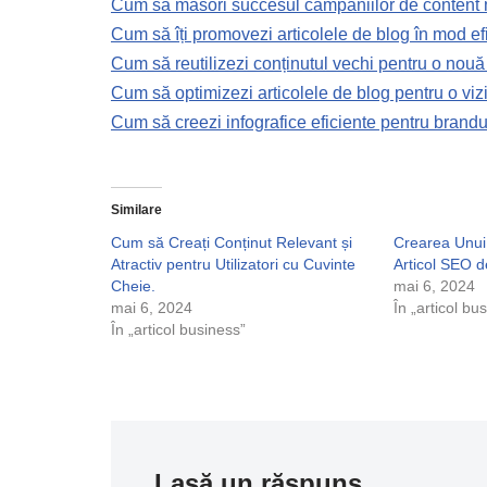
Cum să măsori succesul campaniilor de content 
Cum să îți promovezi articolele de blog în mod ef
Cum să reutilizezi conținutul vechi pentru o nou
Cum să optimizezi articolele de blog pentru o viz
Cum să creezi infografice eficiente pentru brandu
Similare
Cum să Creați Conținut Relevant și
Crearea Unui 
Atractiv pentru Utilizatori cu Cuvinte
Articol SEO 
Cheie.
mai 6, 2024
mai 6, 2024
În „articol bu
În „articol business”
Lasă un răspuns