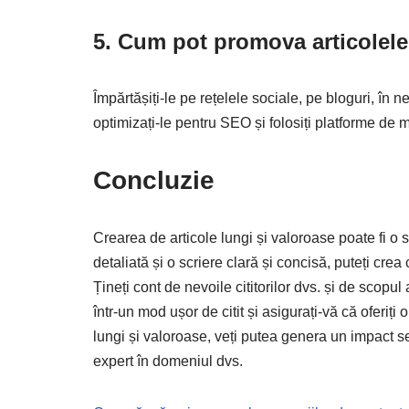
5. Cum pot promova articolele
Împărtășiți-le pe rețelele sociale, pe bloguri, în ne
optimizați-le pentru SEO și folosiți platforme de 
Concluzie
Crearea de articole lungi și valoroase poate fi o 
detaliată și o scriere clară și concisă, puteți cre
Țineți cont de nevoile cititorilor dvs. și de scopul 
într-un mod ușor de citit și asigurați-vă că oferiți 
lungi și valoroase, veți putea genera un impact se
expert în domeniul dvs.