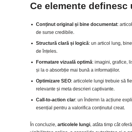
Ce elemente definesc 
Conținut original și bine documentat
: artic
de surse credibile.
Structură clară și logică
: un articol lung, bine
de înțeles.
Formatare vizuală optimă
: imagini, grafice, 
și la o absorbție mai bună a informațiilor.
Optimizare SEO
: articolele lungi trebuie să 
relevante și meta descrieri captivante.
Call-to-action clar
: un îndemn la acțiune explic
esențial pentru a valorifica conținutul creat.
În concluzie,
articolele lungi
, atâta timp cât ofer