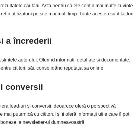
ezultatele căutării. Asta pentru că ele conțin mai multe cuvinte
ețin utilizatorii pe site mai mult timp. Toate acestea sunt factori
i a încrederii
tințele autorului. Oferind informații detaliate și documentate,
ntru cititorii săi, consolidând reputația sa online.
i conversii
nera lead-uri și conversii, deoarece oferă o perspectivă
i puternică cu cititorul și îi oferă informații utile care îl pot
 aboneze la newsletter-ul dumneavoastră.