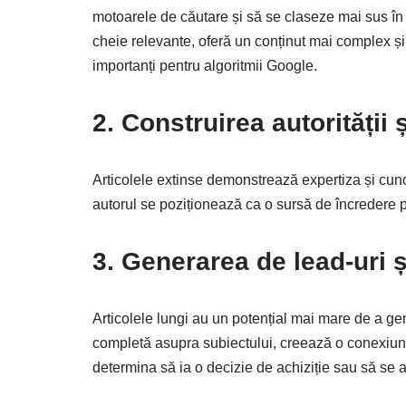
motoarele de căutare și să se claseze mai sus în r
cheie relevante, oferă un conținut mai complex și r
importanți pentru algoritmii Google.
2. Construirea autorității ș
Articolele extinse demonstrează expertiza și cunoș
autorul se poziționează ca o sursă de încredere pe
3. Generarea de lead-uri ș
Articolele lungi au un potențial mai mare de a ge
completă asupra subiectului, creează o conexiune ma
determina să ia o decizie de achiziție sau să se