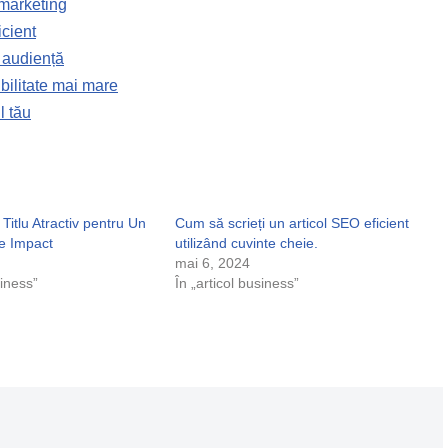
marketing
icient
ă audiență
ibilitate mai mare
l tău
Titlu Atractiv pentru Un
Cum să scrieți un articol SEO eficient
de Impact
utilizând cuvinte cheie.
mai 6, 2024
siness”
În „articol business”