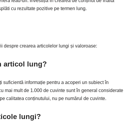
enera lead-uri. Investiția în crearea de conținut de înaltă
splăti cu rezultate pozitive pe termen lung.
ii despre crearea articolelor lungi și valoroase:
n articol lung?
i suficientă informație pentru a acoperi un subiect în
le cu mai mult de 1.000 de cuvinte sunt în general considerate
 pe calitatea conținutului, nu pe numărul de cuvinte.
ticole lungi?