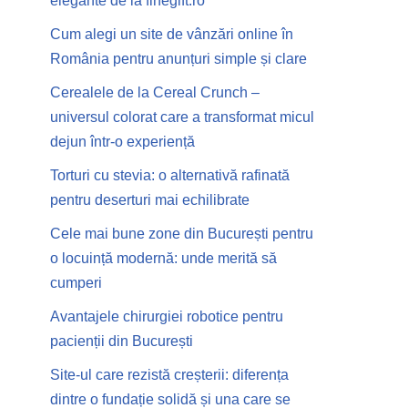
elegante de la finegift.ro
Cum alegi un site de vânzări online în
România pentru anunțuri simple și clare
Cerealele de la Cereal Crunch –
universul colorat care a transformat micul
dejun într-o experiență
Torturi cu stevia: o alternativă rafinată
pentru deserturi mai echilibrate
Cele mai bune zone din București pentru
o locuință modernă: unde merită să
cumperi
Avantajele chirurgiei robotice pentru
pacienții din București
Site-ul care rezistă creșterii: diferența
dintre o fundație solidă și una care se