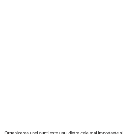
Organizarea unei nunți este unul dintre cele mai importante și