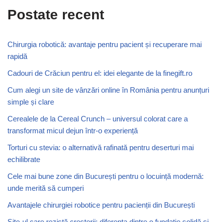
Postate recent
Chirurgia robotică: avantaje pentru pacient și recuperare mai
rapidă
Cadouri de Crăciun pentru el: idei elegante de la finegift.ro
Cum alegi un site de vânzări online în România pentru anunțuri
simple și clare
Cerealele de la Cereal Crunch – universul colorat care a
transformat micul dejun într-o experiență
Torturi cu stevia: o alternativă rafinată pentru deserturi mai
echilibrate
Cele mai bune zone din București pentru o locuință modernă:
unde merită să cumperi
Avantajele chirurgiei robotice pentru pacienții din București
Site-ul care rezistă creșterii: diferența dintre o fundație solidă și