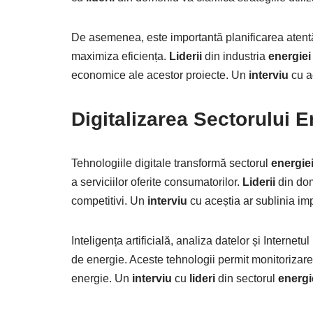
De asemenea, este importantă planificarea atentă a 
maximiza eficiența.
Liderii
din industria
energiei
economice ale acestor proiecte. Un
interviu
cu a
Digitalizarea Sectorului E
Tehnologiile digitale transformă sectorul
energie
a serviciilor oferite consumatorilor.
Liderii
din dom
competitivi. Un
interviu
cu aceștia ar sublinia impo
Inteligența artificială, analiza datelor și Internetu
de energie. Aceste tehnologii permit monitorizarea 
energie. Un
interviu
cu
lideri
din sectorul
energi