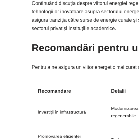
Continuând discuția despre viitorul energiei reg
tehnologiilor inovatoare asupra sectorului energeti
asigura tranziția către surse de energie curate și
sectorul privat și instituțiile academice.
Recomandări pentru un
Pentru a ne asigura un viitor energetic mai curat 
Recomandare
Detalii
Modernizarea r
Investiții în infrastructură
regenerabile.
Promovarea eficienței