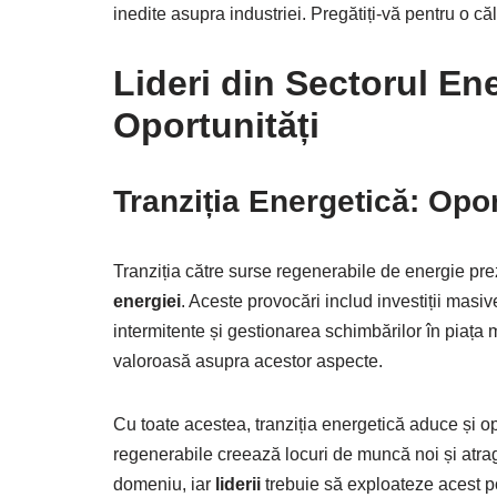
inedite asupra industriei. Pregătiți-vă pentru o c
Lideri
din Sectorul
Ene
Oportunități
Tranziția Energetică: Opor
Tranziția către surse regenerabile de energie pre
energiei
. Aceste provocări includ investiții masive
intermitente și gestionarea schimbărilor în piața
valoroasă asupra acestor aspecte.
Cu toate acestea, tranziția energetică aduce și o
regenerabile creează locuri de muncă noi și atrag
domeniu, iar
liderii
trebuie să exploateze acest po