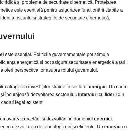
ic ridică și probleme de securitate cibernetică. Protejarea
ernetice este esențială pentru asigurarea funcționării stabile a
denția riscurile și strategiile de securitate cibernetică.
uvernului
ei
este esențial. Politicile guvernamentale pot stimula
ficiența energetică și pot asigura securitatea energetică a țării.
a oferi perspectiva lor asupra rolului guvernului.
ru atragerea investițiilor străine în sectorul
energiei
. Un cadru
lor și încurajează dezvoltarea sectorului.
Interviuri
cu
liderii
din
 cadrul legal existent.
omovarea cercetării și dezvoltării în domeniul
energiei
.
 pentru dezvoltarea de tehnologii noi și eficiente. Un
interviu
cu