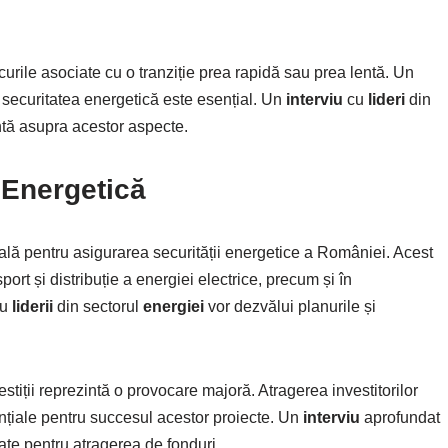
rile asociate cu o tranziție prea rapidă sau prea lentă. Un
și securitatea energetică este esențial. Un
interviu
cu
lideri
din
ntă asupra acestor aspecte.
ă Energetică
ială pentru asigurarea securității energetice a României. Acest
port și distribuție a energiei electrice, precum și în
u
liderii
din sectorul
energiei
vor dezvălui planurile și
stiții reprezintă o provocare majoră. Atragerea investitorilor
nțiale pentru succesul acestor proiecte. Un
interviu
aprofundat
zate pentru atragerea de fonduri.