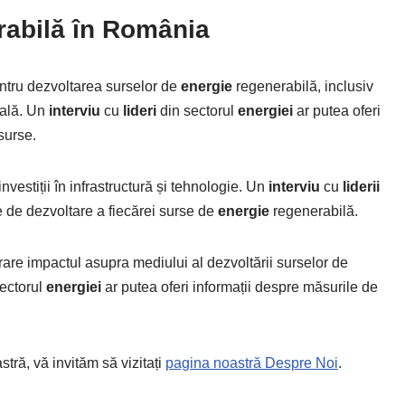
abilă în România
ntru dezvoltarea surselor de
energie
regenerabilă, inclusiv
mală. Un
interviu
cu
lideri
din sectorul
energiei
ar putea oferi
surse.
vestiții în infrastructură și tehnologie. Un
interviu
cu
liderii
e de dezvoltare a fiecărei surse de
energie
regenerabilă.
are impactul asupra mediului al dezvoltării surselor de
ectorul
energiei
ar putea oferi informații despre măsurile de
tră, vă invităm să vizitați
pagina noastră Despre Noi
.