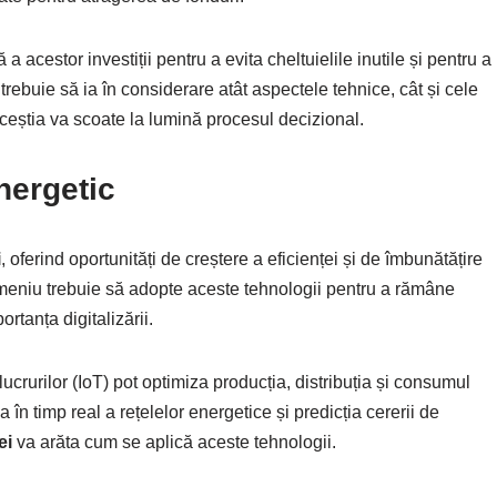
acestor investiții pentru a evita cheltuielile inutile și pentru a
trebuie să ia în considerare atât aspectele tehnice, cât și cele
ceștia va scoate la lumină procesul decizional.
nergetic
i
, oferind oportunități de creștere a eficienței și de îmbunătățire
eniu trebuie să adopte aceste tehnologii pentru a rămâne
rtanța digitalizării.
l lucrurilor (IoT) pot optimiza producția, distribuția și consumul
în timp real a rețelelor energetice și predicția cererii de
ei
va arăta cum se aplică aceste tehnologii.