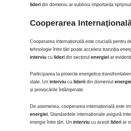
lideri
din domeniu ar sublinia importanța sprijinu
Cooperarea Internațional
Cooperarea internațională este crucială pentru d
tehnologie între țări poate accelera tranziția en
interviu
cu
lideri
din sectorul
energiei
ar evidenți
Participarea la proiecte energetice transfrontalier
state. Un
interviu
cu
liderii
din domeniul
energie
și provocările întâmpinate.
De asemenea, cooperarea internațională este imp
energiei
. Standardele internaționale asigură inte
energie între țări. Un
interviu
cu acești
lideri
ar o