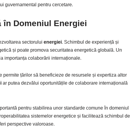
lui guvernamental pentru cercetare.
ă în Domeniul
Energiei
ezvoltarea sectorului
energiei
. Schimbul de experiență și
ergetică și poate promova securitatea energetică globală. Un
a importanța colaborării internaționale.
e permite țărilor să beneficieze de resursele și expertiza altor
i
ar putea dezvălui oportunitățile de colaborare internațională
ortantă pentru stabilirea unor standarde comune în domeniul
roperabilitatea sistemelor energetice și facilitează schimbul de
feri perspective valoroase.