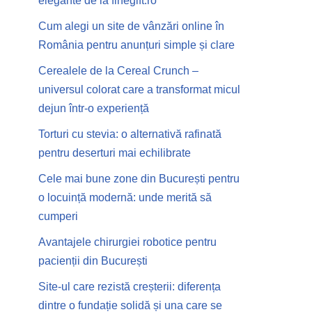
elegante de la finegift.ro
Cum alegi un site de vânzări online în
România pentru anunțuri simple și clare
Cerealele de la Cereal Crunch –
universul colorat care a transformat micul
dejun într-o experiență
Torturi cu stevia: o alternativă rafinată
pentru deserturi mai echilibrate
Cele mai bune zone din București pentru
o locuință modernă: unde merită să
cumperi
Avantajele chirurgiei robotice pentru
pacienții din București
Site-ul care rezistă creșterii: diferența
dintre o fundație solidă și una care se