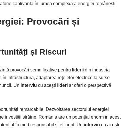
ălătorie captivantă în lumea complexă a energiei românești!
rgiei
: Provocări și
tunități și Riscuri
zintă provocări semnificative pentru
liderii
din industria
 în infrastructură, adaptarea rețelelor electrice la surse
 muncii. Un
interviu
cu acești
lideri
ar oferi o perspectivă
portunități remarcabile. Dezvoltarea sectorului energiei
e investiții străine. România are un potențial enorm în acest
tențial în mod responsabil și eficient. Un
interviu
cu acești