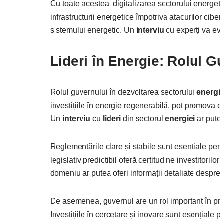
Cu toate acestea, digitalizarea sectorului energet
infrastructurii energetice împotriva atacurilor cib
sistemului energetic. Un
interviu
cu experți va evi
Lideri
în
Energie
: Rolul G
Rolul guvernului în dezvoltarea sectorului
energi
investițiile în energie regenerabilă, pot promova e
Un
interviu
cu
lideri
din sectorul
energiei
ar pute
Reglementările clare și stabile sunt esențiale pent
legislativ predictibil oferă certitudine investitori
domeniu ar putea oferi informații detaliate despre
De asemenea, guvernul are un rol important în pr
Investițiile în cercetare și inovare sunt esențiale