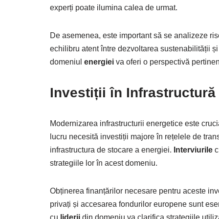
experți poate ilumina calea de urmat.
De asemenea, este important să se analizeze riscu
echilibru atent între dezvoltarea sustenabilității 
domeniul
energiei
va oferi o perspectivă pertine
Investiții în Infrastructur
Modernizarea infrastructurii energetice este cruc
lucru necesită investiții majore în rețelele de trans
infrastructura de stocare a energiei.
Interviurile
c
strategiile lor în acest domeniu.
Obținerea finanțărilor necesare pentru aceste inve
privați și accesarea fondurilor europene sunt ese
cu
liderii
din domeniu va clarifica strategiile utili