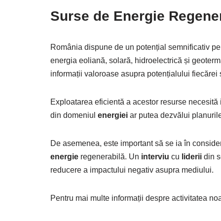
Surse de
Energie
Regener
România dispune de un potențial semnificativ pe
energia eoliană, solară, hidroelectrică și geoter
informații valoroase asupra potențialului fiecărei 
Exploatarea eficientă a acestor resurse necesită in
din domeniul
energiei
ar putea dezvălui planuril
De asemenea, este important să se ia în consider
energie
regenerabilă. Un
interviu
cu
liderii
din s
reducere a impactului negativ asupra mediului.
Pentru mai multe informații despre activitatea noas