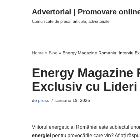
Advertorial | Promovare onlin
Sari
Comunicate de presa, articole, advertoriale
la
conținut
Home
»
Blog
»
Energy Magazine Romania: Interviu Exc
Energy Magazine R
Exclusiv cu Lideri
de
press
ianuarie 19, 2025
Viitorul energetic al României este subiectul uno
energiei
pentru provocările care vin? Aflați răspu