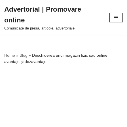
Advertorial | Promovare
Sari
online
la
conținut
Comunicate de presa, articole, advertoriale
Home
»
Blog
»
Deschiderea unui magazin fizic sau online:
avantaje și dezavantaje