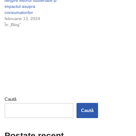
despre viitorul sustenabil și
impactul asupra
consumatorilor
februarie 13, 2024
În „Blog”
Caută
Caută
Postate recent