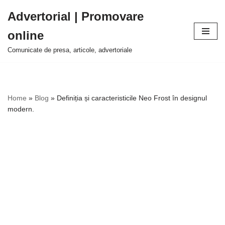
Advertorial | Promovare
Sari
online
la
conținut
Comunicate de presa, articole, advertoriale
Home
»
Blog
»
Definiția și caracteristicile Neo Frost în designul
modern.