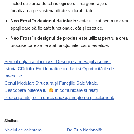
includ utilizarea de tehnologii de ultimă generație și
focalizarea pe sustenabilitate și durabilitate.
Neo Frost în designul de interior
este utilizat pentru a crea
spații care să fie atât funcționale, cât și estetice.
Neo Frost în designul de produs
este utilizat pentru a crea
produse care să fie atât funcționale, cât și estetice.
Semnificația calului în vis: Descoperă mesajul ascuns.
Istoria Clădirilor Emblematice din Iași și Oportunitățile de
Investiție
Conul Medular: Structura și Funcțiile Sale Vitale.
Descoperă puterea lui
în comunicare și relații.
Prezența nitriților în urină: cauze, simptome și tratament.
Similare
Nivelul de colesterol
De Ziua Națională: