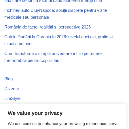
una care se strică tocmai când afacerea merge bine
Închirieri auto Cluj-Napoca: soluții discrete pentru vizite
medicale sau personale
România de facto: realități și perspective 2026
Cotele Dunării la Corabia în 2026: nivelul apei azi, grafic și
situația pe port
Cum transformi o simplă aniversare într-o petrecere
memorabilă pentru copilul tău
Blog
Diverse
LifeStyle
Recomandari
We value your privacy
Stiri
We use cookies to enhance your browsing experience, serve
Turism