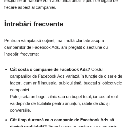
secțiunile următoare vom aprofunda detalii specifice legate de
fiecare aspect al campaniei.
Întrebări frecvente
Pentru a vă ajuta să obțineți mai multă claritate asupra
campaniilor de Facebook Ads, am pregătit o secțiune cu
întrebări frecvente:
Cât costă o campanie de Facebook Ads?
Costul
campaniilor de Facebook Ads variază în funcție de o serie de
factori, cum ar fi industria, publicul țintă, bugetul și obiectivele
campaniei.
Puteți seta un buget zilnic sau un buget total, iar costul real
va depinde de licitațiile pentru anunțuri, ratele de clic și
conversiile.
Cât timp durează ca o campanie de Facebook Ads să
devină profitabilă?
Timpul necesar pentru ca o campanie