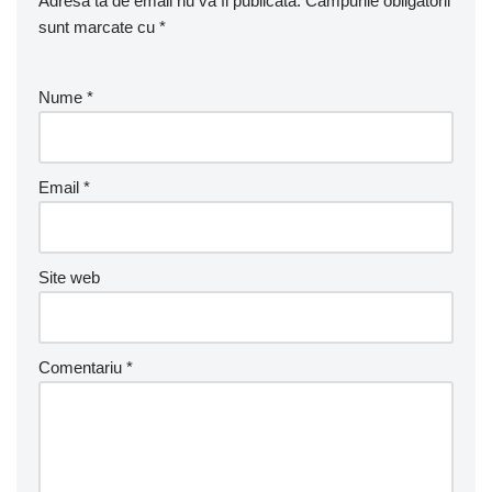
Adresa ta de email nu va fi publicată.
Câmpurile obligatorii
sunt marcate cu
*
Nume
*
Email
*
Site web
Comentariu
*