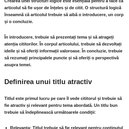
Crearea unei structuri logice este esențială pentru a face ca
articolul să fie ușor de înțeles și de citit. O structură logică
înseamnă că articolul trebuie să aibă o introducere, un corp
și o concluzie.
În introducere, trebuie să prezentați tema și să atrageți
atenția cititorilor. În corpul articolului, trebuie să dezvoltați
ideile și să oferiți informații valoroase. În concluzie, trebuie
să rezumați principalele puncte și să oferiți o perspectivă
asupra temei.
Definirea unui titlu atractiv
Titlul este primul lucru pe care îl vede cititorul și trebuie să
fie atractiv și relevant pentru tema abordată. Un titlu bun
trebuie să îndeplinească următoarele condiții:
Relevanța: Titlul trebuie să fie relevant pentru conținutul