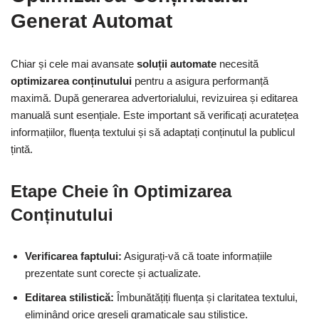
Generat Automat
Chiar și cele mai avansate
soluții automate
necesită
optimizarea conținutului
pentru a asigura performanță
maximă. După generarea advertorialului, revizuirea și editarea
manuală sunt esențiale. Este important să verificați acuratețea
informațiilor, fluența textului și să adaptați conținutul la publicul
țintă.
Etape Cheie în Optimizarea
Conținutului
Verificarea faptului:
Asigurați-vă că toate informațiile
prezentate sunt corecte și actualizate.
Editarea stilistică:
Îmbunătățiți fluența și claritatea textului,
eliminând orice greșeli gramaticale sau stilistice.