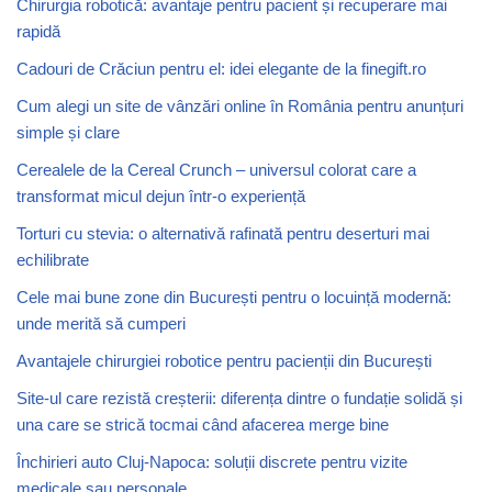
Chirurgia robotică: avantaje pentru pacient și recuperare mai
rapidă
Cadouri de Crăciun pentru el: idei elegante de la finegift.ro
Cum alegi un site de vânzări online în România pentru anunțuri
simple și clare
Cerealele de la Cereal Crunch – universul colorat care a
transformat micul dejun într-o experiență
Torturi cu stevia: o alternativă rafinată pentru deserturi mai
echilibrate
Cele mai bune zone din București pentru o locuință modernă:
unde merită să cumperi
Avantajele chirurgiei robotice pentru pacienții din București
Site-ul care rezistă creșterii: diferența dintre o fundație solidă și
una care se strică tocmai când afacerea merge bine
Închirieri auto Cluj-Napoca: soluții discrete pentru vizite
medicale sau personale