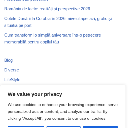
România de facto: realități și perspective 2026
Cotele Dunării la Corabia în 2026: nivelul apei azi, grafic și
situația pe port
Cum transformi o simplă aniversare într-o petrecere
memorabilă pentru copilul tău
Blog
Diverse
LifeStyle
Recomandari
We value your privacy
Stiri
We use cookies to enhance your browsing experience, serve
Turism
personalized ads or content, and analyze our traffic. By
Uncategorized
clicking "Accept All", you consent to our use of cookies.