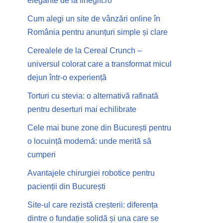
elegante de la finegift.ro
Cum alegi un site de vânzări online în
România pentru anunțuri simple și clare
Cerealele de la Cereal Crunch –
universul colorat care a transformat micul
dejun într-o experiență
Torturi cu stevia: o alternativă rafinată
pentru deserturi mai echilibrate
Cele mai bune zone din București pentru
o locuință modernă: unde merită să
cumperi
Avantajele chirurgiei robotice pentru
pacienții din București
Site-ul care rezistă creșterii: diferența
dintre o fundație solidă și una care se