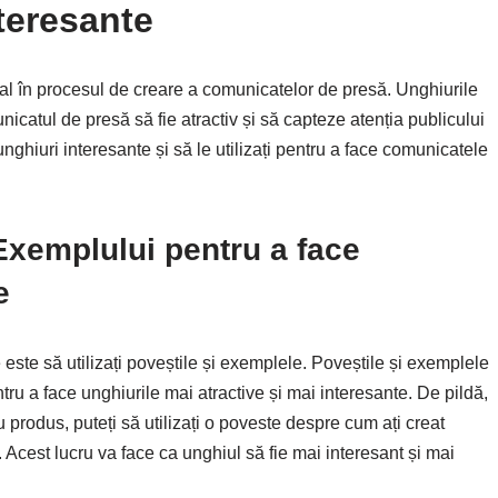
teresante
al în procesul de creare a comunicatelor de presă. Unghiurile
icatul de presă să fie atractiv și să capteze atenția publicului
unghiuri interesante și să le utilizați pentru a face comunicatele
 Exemplului pentru a face
e
este să utilizați poveștile și exemplele. Poveștile și exemplele
ntru a face unghiurile mai atractive și mai interesante. De pildă,
produs, puteți să utilizați o poveste despre cum ați creat
 Acest lucru va face ca unghiul să fie mai interesant și mai