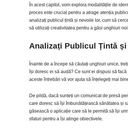
În acest capitol, vom explora modalitățile de iden
proces este crucial pentru a atrage atenția public
analizați publicul țintă și nevoile lor, cum să cerc
să utilizați creativitatea pentru a găsi unghiuri noi
Analizați Publicul Țintă ș
Înainte de a începe să căutați unghiuri unice, treb
își doresc ei să audă? Ce sunt ei dispusi să facă 
aceste întrebări vă vor ajuta să înțelegeți mai bine
De pildă, dacă sunteți un comunicat de presă pentr
care doresc să își îmbunătățească sănătatea și să 
găsească o aplicație care să le permită să își ur
sfaturi pentru a își atinge obiectivele.