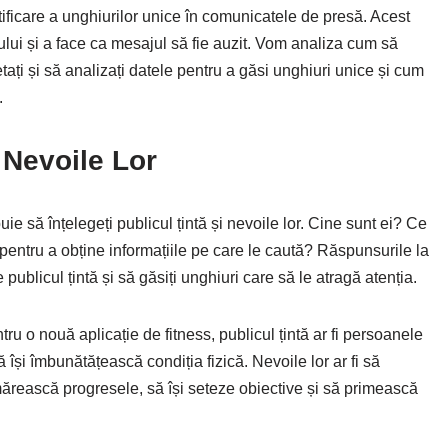
tificare a unghiurilor unice în comunicatele de presă. Acest
ului și a face ca mesajul să fie auzit. Vom analiza cum să
etați și să analizați datele pentru a găsi unghiuri unice și cum
.
i Nevoile Lor
uie să înțelegeți publicul țintă și nevoile lor. Cine sunt ei? Ce
pentru a obține informațiile pe care le caută? Răspunsurile la
 publicul țintă și să găsiți unghiuri care să le atragă atenția.
u o nouă aplicație de fitness, publicul țintă ar fi persoanele
își îmbunătățească condiția fizică. Nevoile lor ar fi să
mărească progresele, să își seteze obiective și să primească