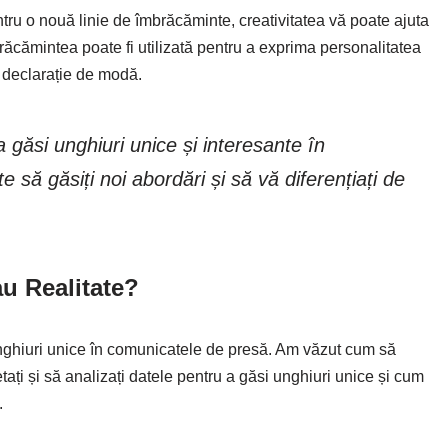
ru o nouă linie de îmbrăcăminte, creativitatea vă poate ajuta
brăcămintea poate fi utilizată pentru a exprima personalitatea
o declarație de modă.
a găsi unghiuri unice și interesante în
să găsiți noi abordări și să vă diferențiați de
au Realitate?
 unghiuri unice în comunicatele de presă. Am văzut cum să
etați și să analizați datele pentru a găsi unghiuri unice și cum
.