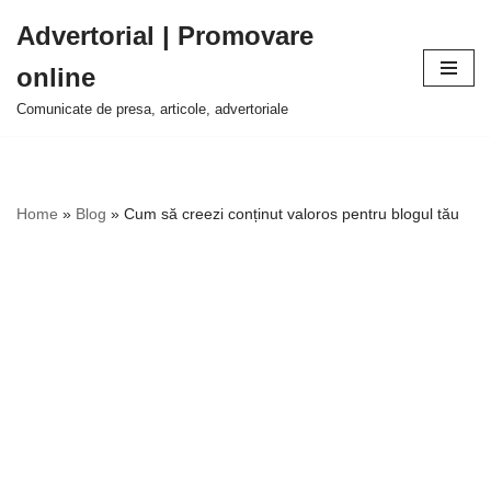
Advertorial | Promovare
Sari
online
la
conținut
Comunicate de presa, articole, advertoriale
Home
»
Blog
»
Cum să creezi conținut valoros pentru blogul tău