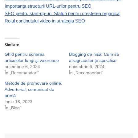
Importanța structurii URL-urilor pentru SEO
SEO pentru start-up-uri: Sfaturi pentru creșterea organică
Rolul conținutului video în strategia SEO
Similare
Ghid pentru scrierea
Blogging de nișă: Cum să
articolelor lungi și valoroase
atragi audiențe specifice
noiembrie 6, 2024
noiembrie 6, 2024
În „Recomandari”
În „Recomandari”
Metode de promovare online.
Advertorial, comunicat de
presă
iunie 16, 2023
În „Blog”