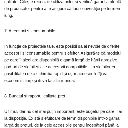
calitate. Citește recenziile utilizatorilor și verifică garanția oferită
de producător pentru a te asigura că faci o investiție pe termen
lung.
7. Accesorii și consumabile
În funcție de proiectele tale, este posibil să ai nevoie de diferite
accesorii și consumabile pentru șlefuitor. Asigură-te că modelul
pe care îl alegi are disponibilă o gamă largă de hârtii abrazive,
pad-uri de șlefuit și alte accesorii compatibile. Un șlefuitor cu
posibilitatea de a schimba rapid și ușor accesoriile îți va
economisi timp și îți va facilita munca.
8. Bugetul și raportul calitate-preț
Ultimul, dar nu cel mai puțin important, este bugetul pe care îl ai
la dispoziție. Există șlefuitoare de lemn disponibile într-o gamă
largă de prețuri, de la cele accesibile pentru începători până la