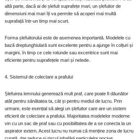
altă parte, dacă ai de șlefuit suprafețe mari, un șlefuitor de
dimensiuni mai mari îți va permite să acoperi mai multă
suprafață într-un timp mai scurt.
Forma șlefuitorului este de asemenea importantă. Modelele cu
bază dreptunghiulară sunt excelente pentru a ajunge în colțuri și
margini, în timp ce cele rotunde sau excentrice sunt mai
eficiente pentru suprafețele mari și netede.
4. Sistemul de colectare a prafului
Șlefuirea lemnului generează mult praf, care poate fi dăunător
atât pentru sănătatea ta, cât și pentru mediul de lucru. Prin
urmare, este esențial să alegi un șlefuitor care are un sistem
eficient de colectare a prafului. Majoritatea modelelor moderne
vin cu un sac de praf sau cu posibilitatea de a se conecta la un
aspirator extern. Acest lucru nu numai că menține zona de lucru
curată, dar reduce și riscul inhalării particulelor nocive.