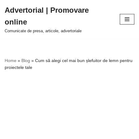
Advertorial | Promovare
Sari
online
la
conținut
Comunicate de presa, articole, advertoriale
Home
»
Blog
»
Cum să alegi cel mai bun șlefuitor de lemn pentru
proiectele tale