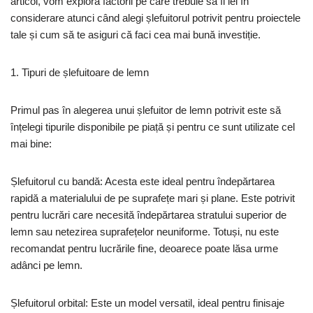
articol, vom explora factorii pe care trebuie să îi iei în
considerare atunci când alegi șlefuitorul potrivit pentru proiectele
tale și cum să te asiguri că faci cea mai bună investiție.
1. Tipuri de șlefuitoare de lemn
Primul pas în alegerea unui șlefuitor de lemn potrivit este să
înțelegi tipurile disponibile pe piață și pentru ce sunt utilizate cel
mai bine:
Șlefuitorul cu bandă: Acesta este ideal pentru îndepărtarea
rapidă a materialului de pe suprafețe mari și plane. Este potrivit
pentru lucrări care necesită îndepărtarea stratului superior de
lemn sau netezirea suprafețelor neuniforme. Totuși, nu este
recomandat pentru lucrările fine, deoarece poate lăsa urme
adânci pe lemn.
Șlefuitorul orbital: Este un model versatil, ideal pentru finisaje