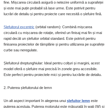
fine. Mișcarea circulară asigură o netezire uniformă a suprafeței
și este mai puțin probabil să lase urme. Este potrivit pentru
lucrări de detaliu și pentru proiecte care necesită o șlefuire fină.
Șlefuitorul excentric
(orbital random): Combină mișcarea
circulară cu mișcarea de rotație, oferind un finisaj mai fin și mai
rapid decât un șlefuitor orbital standard. Este potrivit pentru
finisarea proiectelor de tâmplărie și pentru utilizarea pe suprafețe
curbe sau neregulate.
Șlefuitorul dreptunghiular: Ideal pentru colțuri și margini, acest
model oferă o șlefuire mai precisă în zonele greu accesibile.
Este perfect pentru proiectele mici și pentru lucrările de detaliu.
2. Puterea șlefuitorului de lemn
Un alt aspect important în alegerea unui
șlefuitor lemn
este
puterea acestuia. Puterea motorului este măsurată în wați (W) și