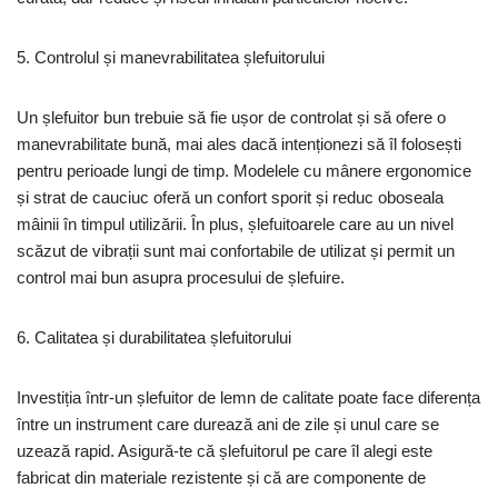
5. Controlul și manevrabilitatea șlefuitorului
Un șlefuitor bun trebuie să fie ușor de controlat și să ofere o
manevrabilitate bună, mai ales dacă intenționezi să îl folosești
pentru perioade lungi de timp. Modelele cu mânere ergonomice
și strat de cauciuc oferă un confort sporit și reduc oboseala
mâinii în timpul utilizării. În plus, șlefuitoarele care au un nivel
scăzut de vibrații sunt mai confortabile de utilizat și permit un
control mai bun asupra procesului de șlefuire.
6. Calitatea și durabilitatea șlefuitorului
Investiția într-un șlefuitor de lemn de calitate poate face diferența
între un instrument care durează ani de zile și unul care se
uzează rapid. Asigură-te că șlefuitorul pe care îl alegi este
fabricat din materiale rezistente și că are componente de