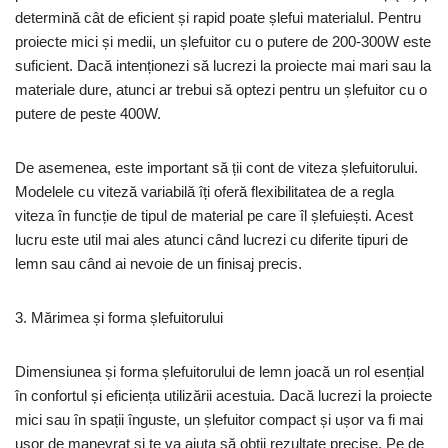
determină cât de eficient și rapid poate șlefui materialul. Pentru
proiecte mici și medii, un șlefuitor cu o putere de 200-300W este
suficient. Dacă intenționezi să lucrezi la proiecte mai mari sau la
materiale dure, atunci ar trebui să optezi pentru un șlefuitor cu o
putere de peste 400W.
De asemenea, este important să ții cont de viteza șlefuitorului.
Modelele cu viteză variabilă îți oferă flexibilitatea de a regla
viteza în funcție de tipul de material pe care îl șlefuiești. Acest
lucru este util mai ales atunci când lucrezi cu diferite tipuri de
lemn sau când ai nevoie de un finisaj precis.
3. Mărimea și forma șlefuitorului
Dimensiunea și forma șlefuitorului de lemn joacă un rol esențial
în confortul și eficiența utilizării acestuia. Dacă lucrezi la proiecte
mici sau în spații înguste, un șlefuitor compact și ușor va fi mai
ușor de manevrat și te va ajuta să obții rezultate precise. Pe de