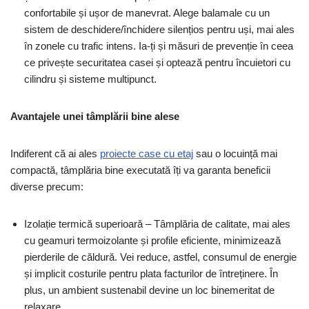
confortabile și ușor de manevrat. Alege balamale cu un
sistem de deschidere/închidere silențios pentru uși, mai ales
în zonele cu trafic intens. Ia-ți și măsuri de prevenție în ceea
ce privește securitatea casei și optează pentru încuietori cu
cilindru și sisteme multipunct.
Avantajele unei tâmplării bine alese
Indiferent că ai ales
proiecte case cu etaj
sau o locuință mai
compactă, tâmplăria bine executată îți va garanta beneficii
diverse precum:
Izolație termică superioară – Tâmplăria de calitate, mai ales
cu geamuri termoizolante și profile eficiente, minimizează
pierderile de căldură. Vei reduce, astfel, consumul de energie
și implicit costurile pentru plata facturilor de întreținere. În
plus, un ambient sustenabil devine un loc binemeritat de
relaxare.