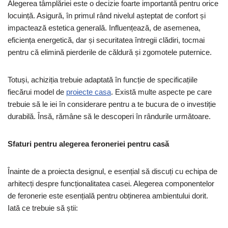
Alegerea tâmplăriei este o decizie foarte importantă pentru orice
locuință. Asigură, în primul rând nivelul așteptat de confort și
impactează estetica generală. Influențează, de asemenea,
eficiența energetică, dar și securitatea întregii clădiri, tocmai
pentru că elimină pierderile de căldură și zgomotele puternice.
Totuși, achiziția trebuie adaptată în funcție de specificațiile
fiecărui model de
proiecte casa
. Există multe aspecte pe care
trebuie să le iei în considerare pentru a te bucura de o investiție
durabilă. Însă, rămâne să le descoperi în rândurile următoare.
Sfaturi pentru alegerea feroneriei pentru casă
Înainte de a proiecta designul, e esențial să discuți cu echipa de
arhitecți despre funcționalitatea casei. Alegerea componentelor
de feronerie este esențială pentru obținerea ambientului dorit.
Iată ce trebuie să știi: