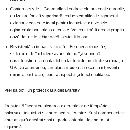
Confort acustic – Geamurile și cadrele din materiale durabile,
cu izolare fonică superioară, reduc semnificativ zgomotul
exterior, ceea ce e ideal pentru locuințele din zonele
aglomerate sau intens circulate. Vei reuși să-ți creezi propria
oază de liniște, chiar dacă locuiești la oraș.
Rezistență la impact și uzură – Feroneria robustă și
sistemele de închidere avansate nu își schimbă
caracteristicile la contactul cu factorii de umiditate și radiațiile
UV. De asemenea, tâmplăria modernă necesită intervenții
minime pentru a-și păstra aspectul și funcționalitatea.
Vrei să obții un proiect casa desăvârșit?
Trebuie să începi cu alegerea elementelor de tâmplărie –
balamale, încuietori și cadre pentru ferestre. Sunt componentele
care asigură oricărui spațiu gradul așteptat de confort și
siguranță.