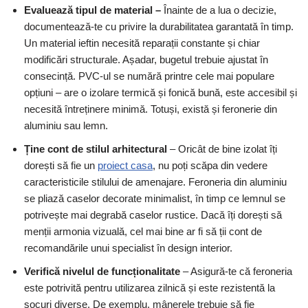
Evaluează tipul de material –
Înainte de a lua o decizie,
documentează-te cu privire la durabilitatea garantată în timp.
Un material ieftin necesită reparații constante și chiar
modificări structurale. Așadar, bugetul trebuie ajustat în
consecință. PVC-ul se numără printre cele mai populare
opțiuni – are o izolare termică și fonică bună, este accesibil și
necesită întreținere minimă. Totuși, există și feronerie din
aluminiu sau lemn.
Ține cont de stilul arhitectural
– Oricât de bine izolat îți
dorești să fie un
proiect casa
, nu poți scăpa din vedere
caracteristicile stilului de amenajare. Feroneria din aluminiu
se pliază caselor decorate minimalist, în timp ce lemnul se
potrivește mai degrabă caselor rustice. Dacă îți dorești să
menții armonia vizuală, cel mai bine ar fi să ții cont de
recomandările unui specialist în design interior.
Verifică nivelul de funcționalitate
– Asigură-te că feroneria
este potrivită pentru utilizarea zilnică și este rezistentă la
șocuri diverse. De exemplu, mânerele trebuie să fie