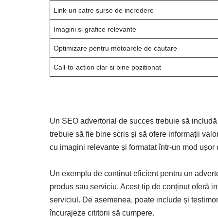
Link-uri catre surse de incredere
Imagini si grafice relevante
Optimizare pentru motoarele de cautare
Call-to-action clar si bine pozitionat
Un SEO advertorial de succes trebuie să includă 
trebuie să fie bine scris și să ofere informații val
cu imagini relevante și formatat într-un mod ușor d
Un exemplu de conținut eficient pentru un advert
produs sau serviciu. Acest tip de conținut oferă inf
serviciul. De asemenea, poate include și testimonia
încurajeze cititorii să cumpere.