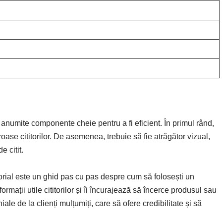
anumite componente cheie pentru a fi eficient. În primul rând,
oroase cititorilor. De asemenea, trebuie să fie atrăgător vizual,
e citit.
orial este un ghid pas cu pas despre cum să folosești un
ormații utile cititorilor și îi încurajează să încerce produsul sau
le de la clienți mulțumiți, care să ofere credibilitate și să