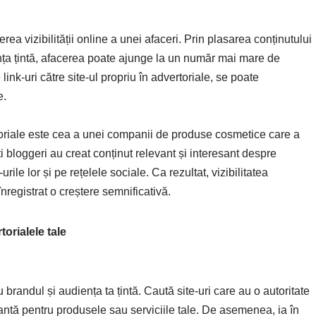
rea vizibilității online a unei afaceri. Prin plasarea conținutului
iența țintă, afacerea poate ajunge la un număr mai mare de
ink-uri către site-ul propriu în advertoriale, se poate
e.
iale este cea a unei companii de produse cosmetice care a
ti bloggeri au creat conținut relevant și interesant despre
rile lor și pe rețelele sociale. Ca rezultat, vizibilitatea
înregistrat o creștere semnificativă.
torialele tale
 brandul și audiența ta țintă. Caută site-uri care au o autoritate
evantă pentru produsele sau serviciile tale. De asemenea, ia în