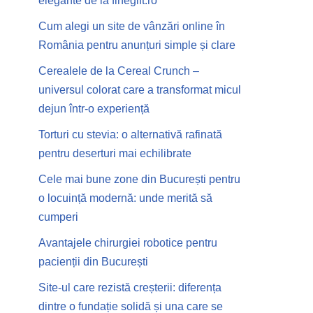
elegante de la finegift.ro
Cum alegi un site de vânzări online în
România pentru anunțuri simple și clare
Cerealele de la Cereal Crunch –
universul colorat care a transformat micul
dejun într-o experiență
Torturi cu stevia: o alternativă rafinată
pentru deserturi mai echilibrate
Cele mai bune zone din București pentru
o locuință modernă: unde merită să
cumperi
Avantajele chirurgiei robotice pentru
pacienții din București
Site-ul care rezistă creșterii: diferența
dintre o fundație solidă și una care se