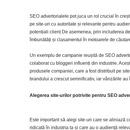
SEO advertorialele pot juca un rol crucial în crește
pe site-uri cu autoritate și relevante pentru aud
potențiali clienț De asemenea, prin includerea de l
îmbunătăți și clasamentul în motoarele de căutar
Un exemplu de campanie reușită de SEO advertor
colaborat cu bloggeri influenți din industrie. Aceș
produsele companiei, care a fost distribuit pe site-u
brandului a crescut semnificativ, iar vânzările au 
Alegerea site-urilor potrivite pentru SEO adver
Este important să alegi site-uri care se aliniază cu
ridicată în industria ta și care au o audiență rel