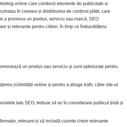
rketing online care combină elemente de publicitate și
nstau în crearea și distribuirea de conținut plătit, care
l de a promova un produs, serviciu sau marcă. SEO
re și relevante pentru cititori, în timp ce îmbunătățesc
promovează un produs sau serviciu și sunt optimizate pentru
ea vizibilității online și pentru a atrage trafic către site-ul
orialele tale SEO, trebuie să iei în considerare publicul țintă și
ormativ, relevant și să includă cuvinte cheie relevante.