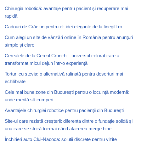
Chirurgia robotică: avantaje pentru pacient și recuperare mai
rapidă
Cadouri de Crăciun pentru el: idei elegante de la finegift.ro
Cum alegi un site de vânzări online în România pentru anunțuri
simple și clare
Cerealele de la Cereal Crunch – universul colorat care a
transformat micul dejun într-o experiență
Torturi cu stevia: o alternativă rafinată pentru deserturi mai
echilibrate
Cele mai bune zone din București pentru o locuință modernă:
unde merită să cumperi
Avantajele chirurgiei robotice pentru pacienții din București
Site-ul care rezistă creșterii: diferența dintre o fundație solidă și
una care se strică tocmai când afacerea merge bine
Închirieri auto Cluj-Napoca: soluții discrete pentru vizite