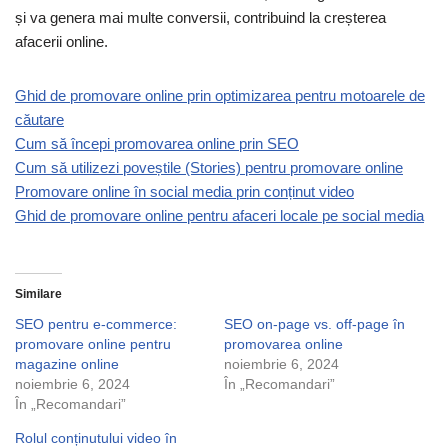
și va genera mai multe conversii, contribuind la creșterea
afacerii online.
Ghid de promovare online prin optimizarea pentru motoarele de
căutare
Cum să începi promovarea online prin SEO
Cum să utilizezi poveștile (Stories) pentru promovare online
Promovare online în social media prin conținut video
Ghid de promovare online pentru afaceri locale pe social media
Similare
SEO pentru e-commerce:
SEO on-page vs. off-page în
promovare online pentru
promovarea online
magazine online
noiembrie 6, 2024
noiembrie 6, 2024
În „Recomandari”
În „Recomandari”
Rolul conținutului video în