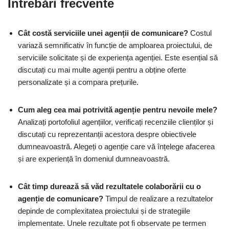
Întrebări frecvente
Cât costă serviciile unei agenții de comunicare?
Costul
variază semnificativ în funcție de amploarea proiectului, de
serviciile solicitate și de experiența agenției. Este esențial să
discutați cu mai multe agenții pentru a obține oferte
personalizate și a compara prețurile.
Cum aleg cea mai potrivită agenție pentru nevoile mele?
Analizați portofoliul agențiilor, verificați recenziile clienților și
discutați cu reprezentanții acestora despre obiectivele
dumneavoastră. Alegeți o agenție care vă înțelege afacerea
și are experiență în domeniul dumneavoastră.
Cât timp durează să văd rezultatele colaborării cu o
agenție de comunicare?
Timpul de realizare a rezultatelor
depinde de complexitatea proiectului și de strategiile
implementate. Unele rezultate pot fi observate pe termen