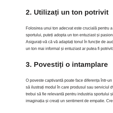
2. Utilizați un ton potrivit
Folosirea unui ton adecvat este crucială pentru a vă
sportului, puteți adopta un ton entuziast și pasion
Asigurați-vă că vă adaptați tonul în funcție de aud
un ton mai informal și entuziast ar putea fi potrivit
3. Povestiți o intamplare
O poveste captivantă poate face diferența într-un
să ilustrați modul în care produsul sau serviciul d
trebui să fie relevantă pentru industria sportului ș
imaginația și creați un sentiment de empatie. Creați 