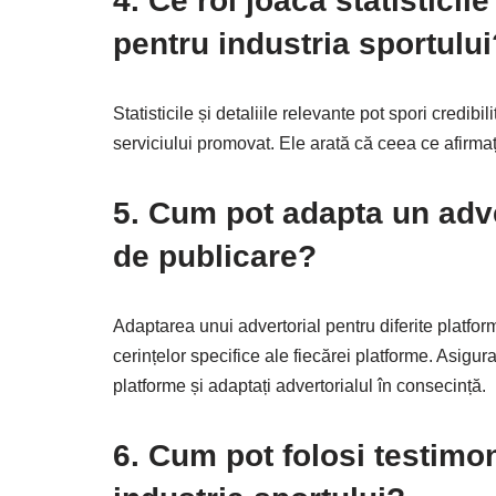
4. Ce rol joacă statisticile
pentru industria sportului
Statisticile și detaliile relevante pot spori credib
serviciului promovat. Ele arată că ceea ce afirmaț
5. Cum pot adapta un adve
de publicare?
Adaptarea unui advertorial pentru diferite platfor
cerințelor specifice ale fiecărei platforme. Asiguraț
platforme și adaptați advertorialul în consecință.
6. Cum pot folosi testimon