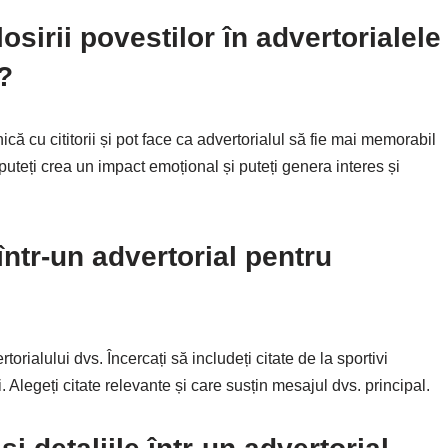
osirii povestilor în advertorialele
?
ă cu cititorii și pot face ca advertorialul să fie mai memorabil
, puteți crea un impact emoțional și puteți genera interes și
într-un advertorial pentru
torialului dvs. Încercați să includeți citate de la sportivi
i. Alegeți citate relevante și care susțin mesajul dvs. principal.