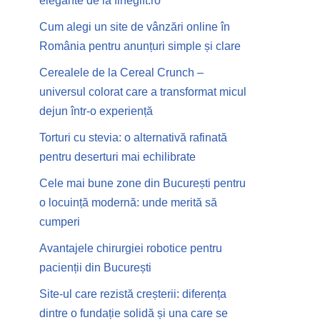
elegante de la finegift.ro
Cum alegi un site de vânzări online în
România pentru anunțuri simple și clare
Cerealele de la Cereal Crunch –
universul colorat care a transformat micul
dejun într-o experiență
Torturi cu stevia: o alternativă rafinată
pentru deserturi mai echilibrate
Cele mai bune zone din București pentru
o locuință modernă: unde merită să
cumperi
Avantajele chirurgiei robotice pentru
pacienții din București
Site-ul care rezistă creșterii: diferența
dintre o fundație solidă și una care se