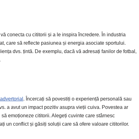
 conecta cu cititorii și a le inspira încredere. În industria
at, care să reflecte pasiunea și energia asociate sportului.
iența dvs. țintă. De exemplu, dacă vă adresați fanilor de fotbal,
.
advertorial
. Încercați să povestiți o experiență personală sau
vs. a avut un impact pozitiv asupra vieții cuiva. Povestea ar
i să emoționeze cititorii. Alegeți cuvinte care stârnesc
un conflict și găsiți soluții care să ofere valoare cititorilor.