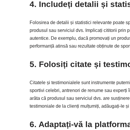
4. Includeți detalii și stat
Folosirea de detalii și statistici relevante poate s
produsul sau serviciul dvs. Implicați cititorii pri
autentice. De exemplu, dacă promovați un produs 
performanță atinsă sau rezultate obținute de sport
5. Folosiți citate și testim
Citatele și testimonialele sunt instrumente puter
sportivi celebri, antrenori de renume sau experți î
arăta că produsul sau serviciul dvs. are susținere
testimoniale de la clienți mulțumiți, adăugați-le 
6. Adaptați-vă la platform