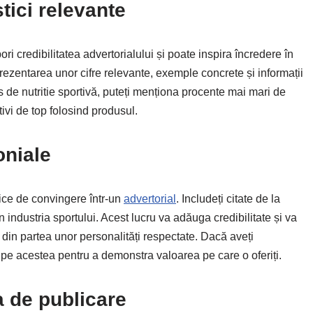
istici relevante
pori credibilitatea advertorialului și poate inspira încredere în
n prezentarea unor cifre relevante, exemple concrete și informații
de nutritie sportivă, puteți menționa procente mai mari de
ivi de top folosind produsul.
oniale
nice de convingere într-un
advertorial
. Includeți citate de la
n industria sportului. Acest lucru va adăuga credibilitate și va
 din partea unor personalități respectate. Dacă aveți
și pe acestea pentru a demonstra valoarea pe care o oferiți.
a de publicare