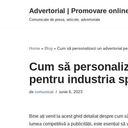
Advertorial | Promovare onlin
Sari
Comunicate de presa, articole, advertoriale
la
conținut
Home
»
Blog
»
Cum să personalizezi un advertorial pen
Cum să personaliz
pentru industria s
de
comunicat
iunie 6, 2023
Bine ați venit la acest ghid detaliat despre cum 
lumea competitivă a publicității, este esențial să vă 