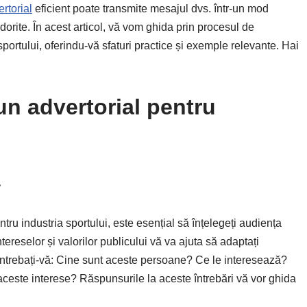
rtorial
eficient poate transmite mesajul dvs. într-un mod
dorite. În acest articol, vă vom ghida prin procesul de
sportului, oferindu-vă sfaturi practice și exemple relevante. Hai
un advertorial pentru
ă
ru industria sportului, este esențial să înțelegeți audiența
ereselor și valorilor publicului vă va ajuta să adaptați
r. Întrebați-vă: Cine sunt aceste persoane? Ce le interesează?
aceste interese? Răspunsurile la aceste întrebări vă vor ghida