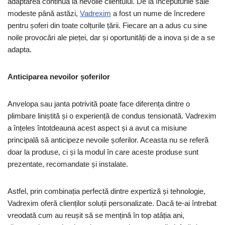
adaptarea continuă la nevoile clientului. De la începuturile sale
modeste până astăzi,
Vadrexim
a fost un nume de încredere
pentru șoferi din toate colțurile țării. Fiecare an a adus cu sine
noile provocări ale pieței, dar și oportunități de a inova și de a se
adapta.
Anticiparea nevoilor șoferilor
Anvelopa sau janta potrivită poate face diferența dintre o
plimbare liniștită și o experiență de condus tensionată. Vadrexim
a înțeles întotdeauna acest aspect și a avut ca misiune
principală să anticipeze nevoile șoferilor. Aceasta nu se referă
doar la produse, ci și la modul în care aceste produse sunt
prezentate, recomandate și instalate.
Astfel, prin combinația perfectă dintre expertiză și tehnologie,
Vadrexim oferă clienților soluții personalizate. Dacă te-ai întrebat
vreodată cum au reușit să se mențină în top atâția ani,