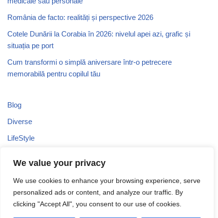
medicale sau personale
România de facto: realități și perspective 2026
Cotele Dunării la Corabia în 2026: nivelul apei azi, grafic și
situația pe port
Cum transformi o simplă aniversare într-o petrecere
memorabilă pentru copilul tău
Blog
Diverse
LifeStyle
Recomandari
We value your privacy
Stiri
We use cookies to enhance your browsing experience, serve
Turism
personalized ads or content, and analyze our traffic. By
Uncategorized
clicking "Accept All", you consent to our use of cookies.