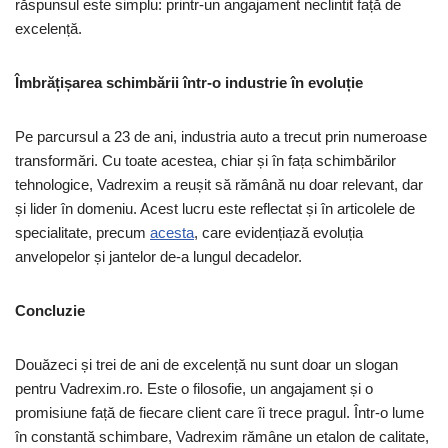
răspunsul este simplu: printr-un angajament neclintit față de
excelență.
Îmbrățișarea schimbării într-o industrie în evoluție
Pe parcursul a 23 de ani, industria auto a trecut prin numeroase
transformări. Cu toate acestea, chiar și în fața schimbărilor
tehnologice, Vadrexim a reușit să rămână nu doar relevant, dar
și lider în domeniu. Acest lucru este reflectat și în articolele de
specialitate, precum
acesta
, care evidențiază evoluția
anvelopelor și jantelor de-a lungul decadelor.
Concluzie
Douăzeci și trei de ani de excelență nu sunt doar un slogan
pentru Vadrexim.ro. Este o filosofie, un angajament și o
promisiune față de fiecare client care îi trece pragul. Într-o lume
în constantă schimbare, Vadrexim rămâne un etalon de calitate,