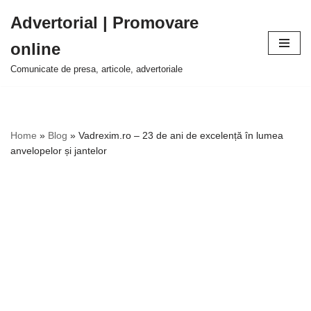
Advertorial | Promovare
Sari
online
la
conținut
Comunicate de presa, articole, advertoriale
Home
»
Blog
»
Vadrexim.ro – 23 de ani de excelență în lumea
anvelopelor și jantelor