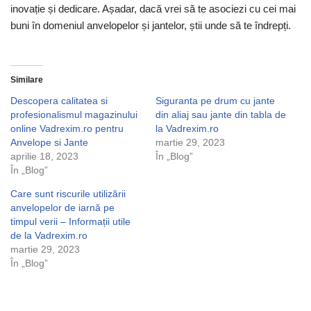
inovație și dedicare. Așadar, dacă vrei să te asociezi cu cei mai
buni în domeniul anvelopelor și jantelor, știi unde să te îndrepți.
Similare
Descopera calitatea si
Siguranta pe drum cu jante
profesionalismul magazinului
din aliaj sau jante din tabla de
online Vadrexim.ro pentru
la Vadrexim.ro
Anvelope si Jante
martie 29, 2023
aprilie 18, 2023
În „Blog”
În „Blog”
Care sunt riscurile utilizării
anvelopelor de iarnă pe
timpul verii – Informații utile
de la Vadrexim.ro
martie 29, 2023
În „Blog”