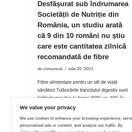
Desfășurat sub îndrumarea
Societății de Nutriție din
România, un studiu arată
că 9 din 10 români nu știu
care este cantitatea zilnică
recomandată de fibre
de
comunicat
iulie 20, 2021
Fibre alimentare pentru un stil de viață
sănătos! Tulburările tranzitului digestiv sunt
întâlnite mai des la femei (60% vs. 40% în
cazul bărbaților), relevă cel mai recent
We value your privacy
studiu realizat de Nestlé Health Science și
We use cookies to enhance your browsing experience, serv
Kantar…
personalized ads or content, and analyze our traffic. By