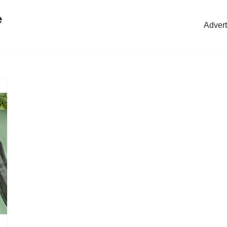
e
Advert