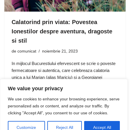
Calatorind prin viata: Povestea
Ionestilor despre aventura, dragoste
si stil
de
comunicat
noiembrie 21, 2023
In mijlocul Bucurestiului efervescent se scrie o poveste
fermecatoare si autentica, care celebreaza calatoria
unica a lui Marian (alias Mariciu) si a Georgianei
Ionescu. Acest tanar cuplu plin de viata, care pe vremuri
We value your privacy
indepartate lucra…
We use cookies to enhance your browsing experience, serve
personalized ads or content, and analyze our traffic. By
clicking "Accept All", you consent to our use of cookies.
Customize
Reject All
Accept All