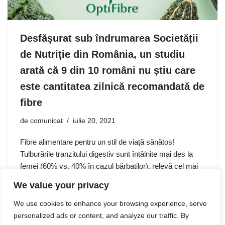
Desfășurat sub îndrumarea Societății
de Nutriție din România, un studiu
arată că 9 din 10 români nu știu care
este cantitatea zilnică recomandată de
fibre
de
comunicat
iulie 20, 2021
Fibre alimentare pentru un stil de viață sănătos!
Tulburările tranzitului digestiv sunt întâlnite mai des la
femei (60% vs. 40% în cazul bărbaților), relevă cel mai
recent studiu realizat de Nestlé Health Science și
We value your privacy
Kantar…
We use cookies to enhance your browsing experience, serve
personalized ads or content, and analyze our traffic. By