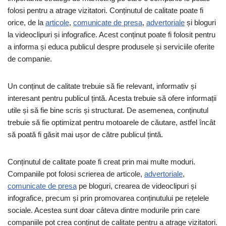
folosi pentru a atrage vizitatori. Conținutul de calitate poate fi
orice, de la
articole
,
comunicate de presa
,
advertoriale
și bloguri
la videoclipuri și infografice. Acest conținut poate fi folosit pentru
a informa și educa publicul despre produsele și serviciile oferite
de companie.
Un conținut de calitate trebuie să fie relevant, informativ și
interesant pentru publicul țintă. Acesta trebuie să ofere informații
utile și să fie bine scris și structurat. De asemenea, conținutul
trebuie să fie optimizat pentru motoarele de căutare, astfel încât
să poată fi găsit mai ușor de către publicul țintă.
Conținutul de calitate poate fi creat prin mai multe moduri.
Companiile pot folosi scrierea de articole,
advertoriale
,
comunicate de presa
pe bloguri, crearea de videoclipuri și
infografice, precum și prin promovarea conținutului pe rețelele
sociale. Acestea sunt doar câteva dintre modurile prin care
companiile pot crea conținut de calitate pentru a atrage vizitatori.