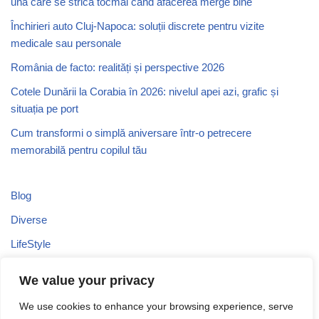
una care se strică tocmai când afacerea merge bine
Închirieri auto Cluj-Napoca: soluții discrete pentru vizite
medicale sau personale
România de facto: realități și perspective 2026
Cotele Dunării la Corabia în 2026: nivelul apei azi, grafic și
situația pe port
Cum transformi o simplă aniversare într-o petrecere
memorabilă pentru copilul tău
Blog
Diverse
LifeStyle
Recomandari
We value your privacy
Stiri
We use cookies to enhance your browsing experience, serve
Turism