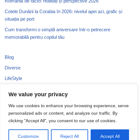
România de facto: realități și perspective 2026
Cotele Dunării la Corabia în 2026: nivelul apei azi, grafic și
situația pe port
Cum transformi o simplă aniversare într-o petrecere
memorabilă pentru copilul tău
Blog
Diverse
LifeStyle
Recomandari
We value your privacy
Stiri
We use cookies to enhance your browsing experience, serve
Turism
personalized ads or content, and analyze our traffic. By
Uncategorized
clicking "Accept All", you consent to our use of cookies.
Customize
Reject All
Accept All