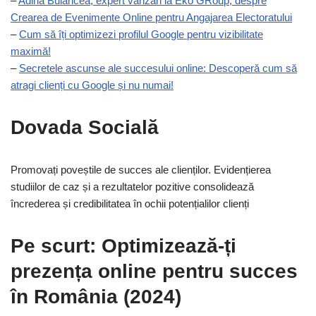
–
Adina Bulancea, expert vanzari la Eko GRoup, despre
Crearea de Evenimente Online pentru Angajarea Electoratului
–
Cum să îți optimizezi profilul Google pentru vizibilitate
maximă!
–
Secretele ascunse ale succesului online: Descoperă cum să
atragi clienți cu Google și nu numai!
Dovada Socială
Promovați poveștile de succes ale clienților. Evidențierea
studiilor de caz și a rezultatelor pozitive consolidează
încrederea și credibilitatea în ochii potențialilor clienți
Pe scurt: Optimizează-ți
prezența online pentru succes
în România (2024)