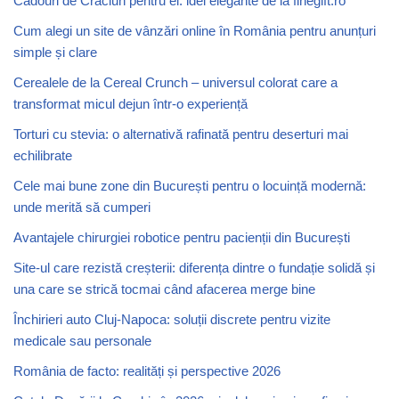
Cadouri de Crăciun pentru el: idei elegante de la finegift.ro
Cum alegi un site de vânzări online în România pentru anunțuri
simple și clare
Cerealele de la Cereal Crunch – universul colorat care a
transformat micul dejun într-o experiență
Torturi cu stevia: o alternativă rafinată pentru deserturi mai
echilibrate
Cele mai bune zone din București pentru o locuință modernă:
unde merită să cumperi
Avantajele chirurgiei robotice pentru pacienții din București
Site-ul care rezistă creșterii: diferența dintre o fundație solidă și
una care se strică tocmai când afacerea merge bine
Închirieri auto Cluj-Napoca: soluții discrete pentru vizite
medicale sau personale
România de facto: realități și perspective 2026