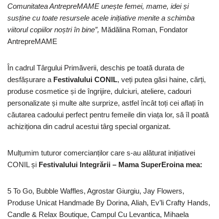
Comunitatea AntrepreMAME unește femei, mame, idei și
susține cu toate resursele acele inițiative menite a schimba
viitorul copiilor noștri în bine”,
Mădălina Roman, Fondator
AntrepreMAME
În cadrul Târgului Primăverii, deschis pe toată durata de
desfășurare a
Festivalului CONIL
, veți putea găsi haine, cărți,
produse cosmetice și de îngrijire, dulciuri, ateliere, cadouri
personalizate și multe alte surprize, astfel încât toți cei aflați în
căutarea cadoului perfect pentru femeile din viața lor, să îl poată
achiziționa din cadrul acestui târg special organizat.
Mulțumim tuturor comercianților care s-au alăturat inițiativei
CONIL și
Festivalului
Integrării – Mama SuperEroina mea:
5 To Go, Bubble Waffles, Agrostar Giurgiu, Jay Flowers,
Produse Unicat Handmade By Dorina, Aliah, Ev’li Crafty Hands,
Candle & Relax Boutique, Campul Cu Levantica, Mihaela