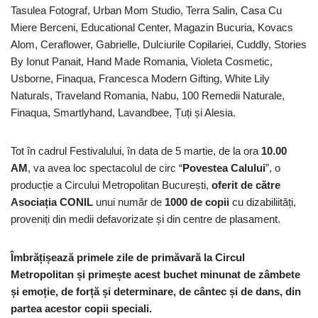
Tasulea Fotograf, Urban Mom Studio, Terra Salin, Casa Cu
Miere Berceni, Educational Center, Magazin Bucuria, Kovacs
Alom, Ceraflower, Gabrielle, Dulciurile Copilariei, Cuddly, Stories
By Ionut Panait, Hand Made Romania, Violeta Cosmetic,
Usborne, Finaqua, Francesca Modern Gifting, White Lily
Naturals, Traveland Romania, Nabu, 100 Remedii Naturale,
Finaqua, Smartlyhand, Lavandbee, Țuți și Alesia.
Tot în cadrul Festivalului, în data de 5 martie, de la ora
10.00
AM
, va avea loc spectacolul de circ “
Povestea Calului
”, o
producție a Circului Metropolitan București,
oferit de către
Asociația CONIL
unui număr de
1000 de copii
cu dizabiliități,
proveniți din medii defavorizate și din centre de plasament.
Îmbrățișează primele zile de primăvară la Circul
Metropolitan și primește acest buchet minunat de zâmbete
și emoție, de forță și determinare, de cântec și de dans, din
partea acestor copii speciali.