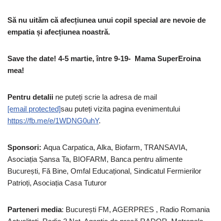
Să nu uităm că afecțiunea unui copil special are nevoie de
empatia și afecțiunea noastră.
Save the date! 4-5 martie, între 9-19- Mama SuperEroina
mea!
Pentru detalii
ne puteți scrie la adresa de mail
[email protected]
sau puteți vizita pagina evenimentului
https://fb.me/e/1WDNG0uhY
.
Sponsori:
Aqua Carpatica, Alka, Biofarm, TRANSAVIA,
Asociația Șansa Ta, BIOFARM, Banca pentru alimente
București, Fă Bine, Omfal Educațional, Sindicatul Fermierilor
Patrioți, Asociația Casa Tuturor
Parteneri media
: București FM, AGERPRES , Radio Romania