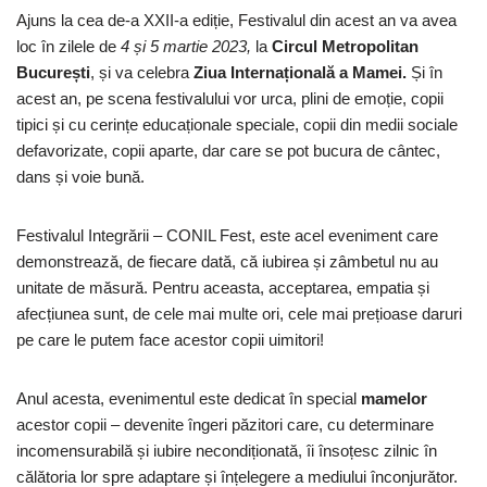
Ajuns la cea de-a XXII-a ediție, Festivalul din acest an va avea
loc în zilele de
4 și 5 martie 2023,
la
Circul Metropolitan
București
, și va celebra
Ziua Internațională a Mamei.
Și în
acest an,
pe scena festivalului vor urca, plini de emoție,
copii
tipici și cu cerințe educaționale speciale, copii din medii sociale
defavorizate, copii aparte, dar care se pot bucura de cântec,
dans și voie bună.
Festivalul Integrării – CONIL Fest, este acel eveniment care
demonstrează, de fiecare dată, că iubirea și zâmbetul nu au
unitate de măsură. Pentru aceasta, acceptarea, empatia și
afecțiunea sunt, de cele mai multe ori, cele mai prețioase daruri
pe care le putem face acestor copii uimitori!
Anul acesta, evenimentul este dedicat în special
mamelor
acestor copii – devenite îngeri păzitori care, cu determinare
incomensurabilă și iubire necondiționată, îi însoțesc zilnic în
călătoria lor spre adaptare și înțelegere a mediului înconjurător.