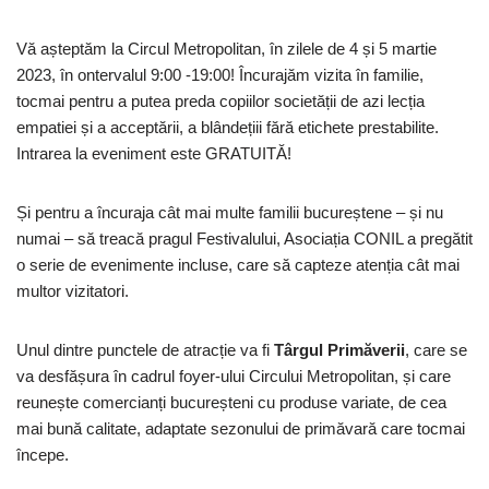
Vă așteptăm la Circul Metropolitan, în zilele de 4 și 5 martie
2023, în ontervalul 9:00 -19:00! Încurajăm vizita în familie,
tocmai pentru a putea preda copiilor societății de azi lecția
empatiei și a acceptării, a blândețiii fără etichete prestabilite.
Intrarea la eveniment este GRATUITĂ!
Și pentru a încuraja cât mai multe familii bucureștene – și nu
numai – să treacă pragul Festivalului, Asociația CONIL a pregătit
o serie de evenimente incluse, care să capteze atenția cât mai
multor vizitatori.
Unul dintre punctele de atracție va fi
Târgul Primăverii
, care se
va desfășura în cadrul foyer-ului Circului Metropolitan, și care
reunește comercianți bucureșteni cu produse variate, de cea
mai bună calitate, adaptate sezonului de primăvară care tocmai
începe.