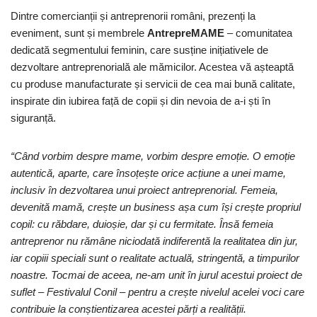
Dintre comercianții și antreprenorii români, prezenți la
eveniment, sunt și membrele
AntrepreMAME
– comunitatea
dedicată segmentului feminin, care susține inițiativele de
dezvoltare antreprenorială ale mămicilor. Acestea vă așteaptă
cu produse manufacturate și servicii de cea mai bună calitate,
inspirate din iubirea față de copii și din nevoia de a-i ști în
siguranță.
“Când vorbim despre mame, vorbim despre emoție. O emoție
autentică, aparte, care însoțește orice acțiune a unei mame,
inclusiv în dezvoltarea unui proiect antreprenorial. Femeia,
devenită mamă, crește un business așa cum își crește propriul
copil: cu răbdare, duioșie, dar și cu fermitate. Însă femeia
antreprenor nu rămâne niciodată indiferentă la realitatea din jur,
iar copiii speciali sunt o realitate actuală, stringentă, a timpurilor
noastre. Tocmai de aceea, ne-am unit în jurul acestui proiect de
suflet – Festivalul Conil – pentru a crește nivelul acelei voci care
contribuie la conștientizarea acestei părți a realității.