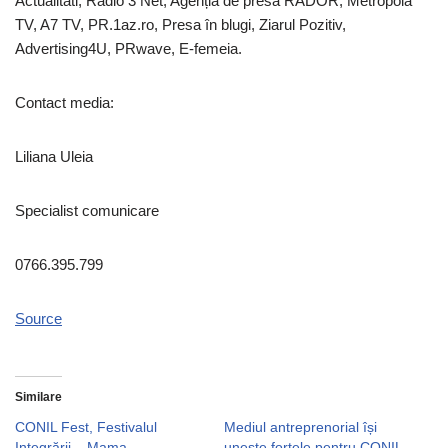
Actualitati, Radio 3 Net, Agenția de presă RADOR, Metropola
TV, A7 TV, PR.1az.ro, Presa în blugi, Ziarul Pozitiv,
Advertising4U, PRwave, E-femeia.
Contact media:
Liliana Uleia
Specialist comunicare
0766.395.799
Source
Similare
CONIL Fest, Festivalul
Mediul antreprenorial își
Integrării – Mama
unește forțele pentru CONIL