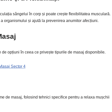
lația sângelui în corp și poate crește flexibilitatea musculară.
a organismului și ajută la prevenirea anumitor afecțiuni.
Masaj
ate de opțiuni în ceea ce privește tipurile de masaj disponibile.
Masaj Sector 4
me de masaj, folosind tehnici specifice pentru a relaxa mușchii