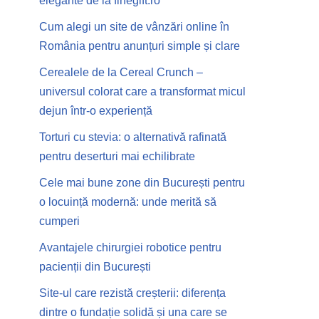
elegante de la finegift.ro
Cum alegi un site de vânzări online în
România pentru anunțuri simple și clare
Cerealele de la Cereal Crunch –
universul colorat care a transformat micul
dejun într-o experiență
Torturi cu stevia: o alternativă rafinată
pentru deserturi mai echilibrate
Cele mai bune zone din București pentru
o locuință modernă: unde merită să
cumperi
Avantajele chirurgiei robotice pentru
pacienții din București
Site-ul care rezistă creșterii: diferența
dintre o fundație solidă și una care se