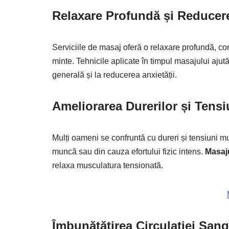
Relaxare Profundă și Reducere
Serviciile de masaj oferă o relaxare profundă, con
minte. Tehnicile aplicate în timpul masajului ajut
generală și la reducerea anxietății.
Ameliorarea Durerilor și Tens
Mulți oameni se confruntă cu dureri și tensiuni mu
muncă sau din cauza efortului fizic intens.
Masaju
relaxa musculatura tensionată.
Îmbunătățirea Circulației Sangu