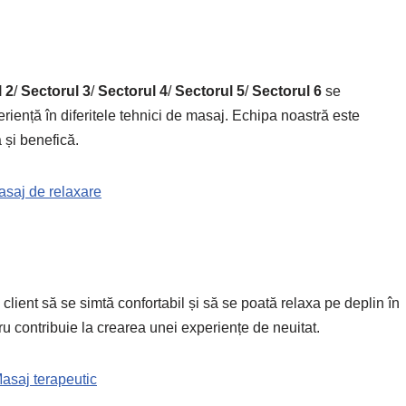
 2
/
Sectorul 3
/
Sectorul 4
/
Sectorul 5
/
Sectorul 6
se
eriență în diferitele tehnici de masaj. Echipa noastră este
 și benefică.
saj de relaxare
client să se simtă confortabil și să se poată relaxa pe deplin în
ru contribuie la crearea unei experiențe de neuitat.
asaj terapeutic