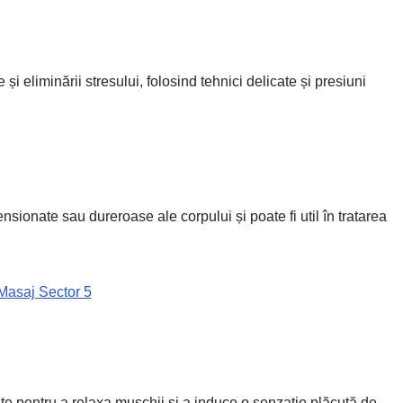
și eliminării stresului, folosind tehnici delicate și presiuni
sionate sau dureroase ale corpului și poate fi util în tratarea
Masaj Sector 5
ite pentru a relaxa mușchii și a induce o senzație plăcută de